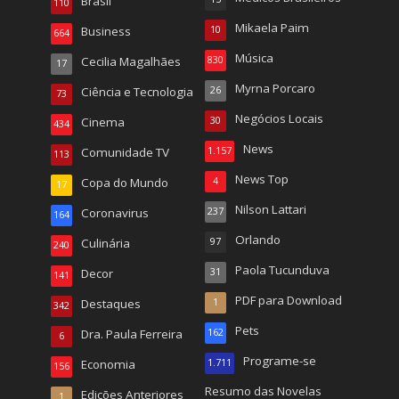
Brasil
110
Mikaela Paim
Business
10
664
Música
Cecilia Magalhães
830
17
Myrna Porcaro
Ciência e Tecnologia
26
73
Negócios Locais
Cinema
30
434
News
Comunidade TV
1.157
113
News Top
Copa do Mundo
4
17
Nilson Lattari
Coronavirus
237
164
Orlando
Culinária
97
240
Paola Tucunduva
Decor
31
141
PDF para Download
Destaques
1
342
Pets
Dra. Paula Ferreira
162
6
Programe-se
Economia
1.711
156
Resumo das Novelas
Edições Anteriores
1