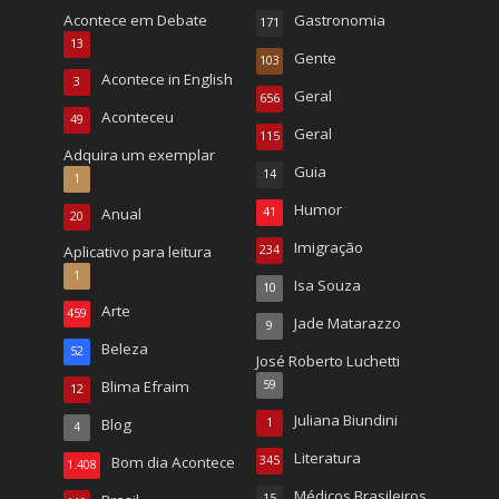
Acontece em Debate
Gastronomia
171
13
Gente
103
Acontece in English
3
Geral
656
Aconteceu
49
Geral
115
Adquira um exemplar
Guia
14
1
Humor
Anual
41
20
Imigração
Aplicativo para leitura
234
1
Isa Souza
10
Arte
459
Jade Matarazzo
9
Beleza
52
José Roberto Luchetti
Blima Efraim
59
12
Juliana Biundini
Blog
1
4
Literatura
Bom dia Acontece
345
1.408
Médicos Brasileiros
15