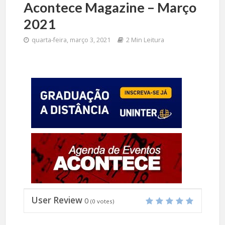
Acontece Magazine – Março
2021
quarta-feira, março 3, 2021
2 Min Leitura
User Review
0
(
0
votes)