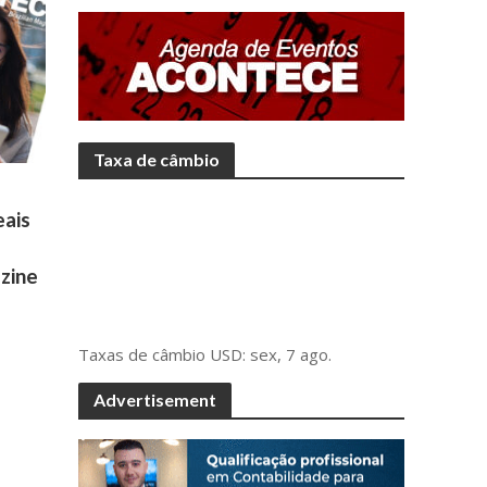
Taxa de câmbio
eais
zine
Taxas de câmbio
USD
: sex, 7 ago.
Advertisement