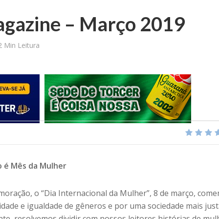
gazine – Março 2019
2 Min Leitura
 é Mês da Mulher
oração, o “Dia Internacional da Mulher”, 8 de março, com
idade e igualdade de gêneros e por uma sociedade mais just
te, resolvemos dividir com nossos leitores histórias de mul