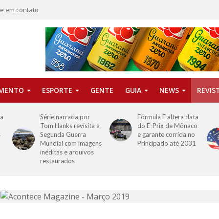
re em contato
IMENTO
ESPORTE
GENTE
GUIA
NEWS
REVIS
ha
Série narrada por
Fórmula E altera data
Tom Hanks revisita a
do E-Prix de Mônaco
s
Segunda Guerra
e garante corrida no
Mundial com imagens
Principado até 2031
inéditas e arquivos
restaurados