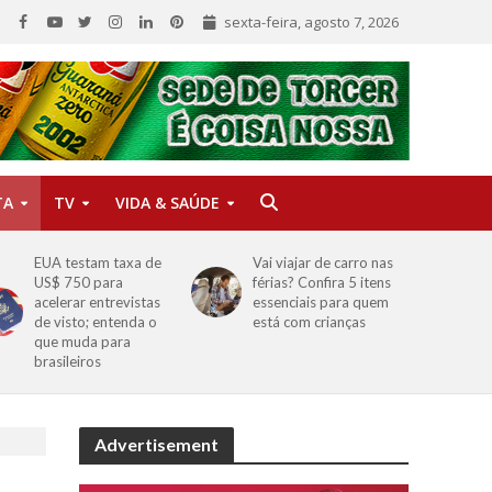
sexta-feira, agosto 7, 2026
TA
TV
VIDA & SAÚDE
EUA testam taxa de
Vai viajar de carro nas
US$ 750 para
férias? Confira 5 itens
acelerar entrevistas
essenciais para quem
de visto; entenda o
está com crianças
que muda para
brasileiros
Advertisement