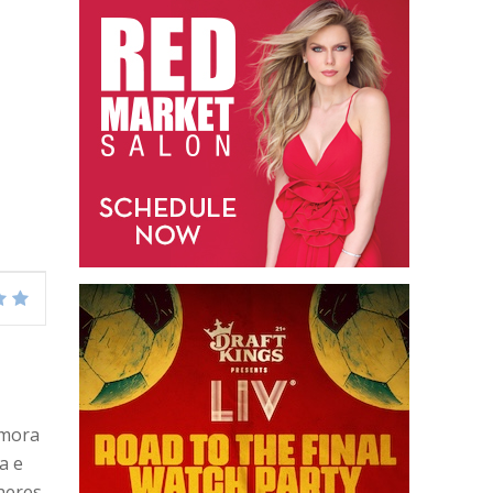
emora
a e
heres