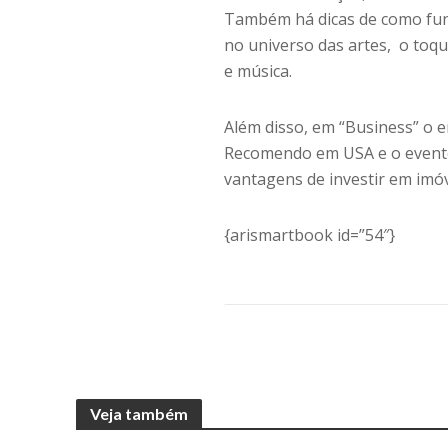
Também há dicas de como func
no universo das artes, o toq
e música.
Além disso, em “Business” o 
Recomendo em USA e o evento
vantagens de investir em imó
{arismartbook id=”54″}
Veja também