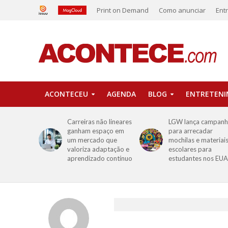
Print on Demand
Como anunciar
Ent
ACONTECEU
AGENDA
BLOG
ENTRETEN
Carreiras não lineares
LGW lança campan
ganham espaço em
para arrecadar
um mercado que
mochilas e materiai
valoriza adaptação e
escolares para
aprendizado contínuo
estudantes nos EUA