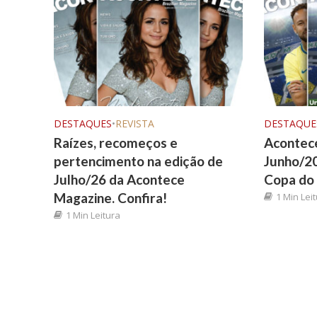
DESTAQUES
•
REVISTA
DESTAQUE
Raízes, recomeços e
Acontec
pertencimento na edição de
Junho/20
Julho/26 da Acontece
Copa do
Magazine. Confira!
1 Min Lei
1 Min Leitura