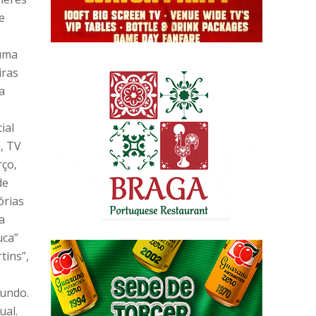
e
 uma
iras
a
ial
, TV
rço,
de
órias
a
uca”
tins”,
mundo.
ual.