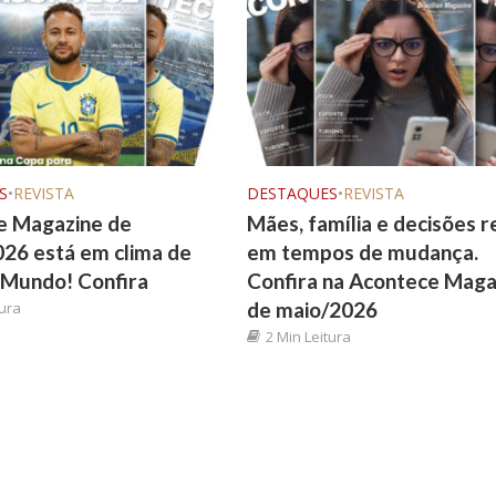
S
•
REVISTA
DESTAQUES
•
REVISTA
e Magazine de
Mães, família e decisões r
26 está em clima de
em tempos de mudança.
 Mundo! Confira
Confira na Acontece Maga
de maio/2026
tura
2 Min Leitura