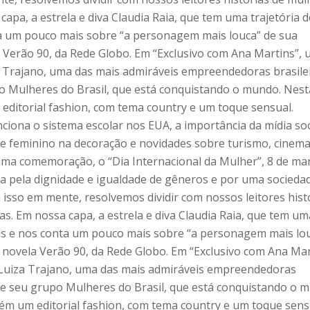
capa, a estrela e diva Claudia Raia, que tem uma trajetória d
a um pouco mais sobre “a personagem mais louca” de sua
la Verão 90, da Rede Globo. Em “Exclusivo com Ana Martins”,
a Trajano, uma das mais admiráveis empreendedoras brasile
 Mulheres do Brasil, que está conquistando o mundo. Nest
ditorial fashion, com tema country e um toque sensual.
iona o sistema escolar nos EUA, a importância da mídia soc
ue feminino na decoração e novidades sobre turismo, cinema
uma comemoração, o “Dia Internacional da Mulher”, 8 de ma
 pela dignidade e igualdade de gêneros e por uma socieda
 isso em mente, resolvemos dividir com nossos leitores hist
as. Em nossa capa, a estrela e diva Claudia Raia, que tem um
tas e nos conta um pouco mais sobre “a personagem mais lo
na novela Verão 90, da Rede Globo. Em “Exclusivo com Ana Mar
 Luiza Trajano, uma das mais admiráveis empreendedoras
 e seu grupo Mulheres do Brasil, que está conquistando o 
m um editorial fashion, com tema country e um toque sens