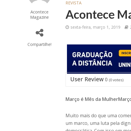
REVISTA
Acontece Ma
Acontece
Magazine
sexta-feira, março 1, 2019
Compartilhe!
User Review
0
(
0
votes)
Março é Mês da MulherMarço
Muito mais do que uma comem
um marco, uma luta pela dign
democrática. Com isso em men