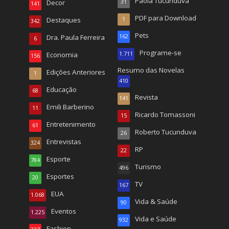
Paola Tucunduva
Decor
31
141
PDF para Download
Destaques
1
342
Pets
Dra. Paula Ferreira
162
6
Programe-se
Economia
1.711
156
Resumo das Novelas
Edições Anteriores
1
410
Educação
68
Revista
141
Emili Barberino
11
Ricardo Tomassoni
15
Entretenimento
61
Roberto Tucunduva
26
Entrevistas
324
RP
22
Esporte
784
Turismo
496
Esportes
20
TV
167
EUA
1.068
Vida & Saúde
90
Eventos
1.225
Vida e Saúde
932
Fashion