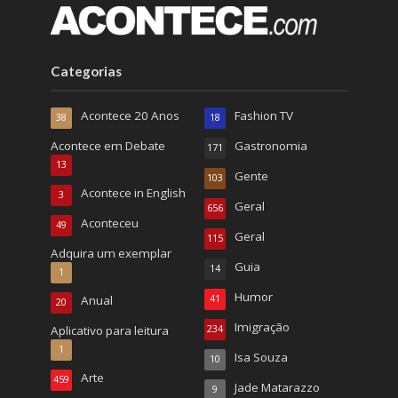
Categorias
Acontece 20 Anos
Fashion TV
38
18
Acontece em Debate
Gastronomia
171
13
Gente
103
Acontece in English
3
Geral
656
Aconteceu
49
Geral
115
Adquira um exemplar
Guia
14
1
Humor
Anual
41
20
Imigração
Aplicativo para leitura
234
1
Isa Souza
10
Arte
459
Jade Matarazzo
9