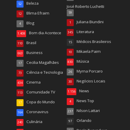
Beleza
52
José Roberto Luchetti
Blima Efraim
59
12
Juliana Biundini
Blog
1
4
Literatura
Bom dia Acontece
345
1.408
Médicos Brasileiros
Brasil
15
110
Mikaela Paim
Business
10
663
Música
Cecilia Magalhães
830
17
Myrna Porcaro
Ciência e Tecnologia
26
73
Negócios Locais
Cinema
30
434
News
Comunidade TV
1.156
113
News Top
Copa do Mundo
4
17
Nilson Lattari
Coronavirus
237
164
Orlando
Culinária
97
240