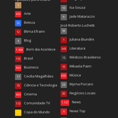
1
Isa Souza
10
Arte
459
Jade Matarazzo
9
Beleza
52
José Roberto Luchetti
Blima Efraim
59
12
Juliana Biundini
Blog
1
4
Literatura
Bom dia Acontece
345
1.408
Médicos Brasileiros
Brasil
15
110
Mikaela Paim
Business
10
664
Música
Cecilia Magalhães
830
17
Myrna Porcaro
Ciência e Tecnologia
26
73
Negócios Locais
Cinema
30
434
News
Comunidade TV
1.157
113
News Top
Copa do Mundo
4
17