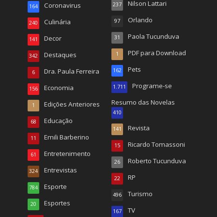
Nilson Lattari
Coronavirus
237
164
Orlando
Culinária
97
240
Paola Tucunduva
Decor
31
141
PDF para Download
Destaques
1
342
Pets
Dra. Paula Ferreira
162
6
Programe-se
Economia
1.711
156
Resumo das Novelas
Edições Anteriores
1
410
Educação
68
Revista
141
Emili Barberino
11
Ricardo Tomassoni
15
Entretenimento
61
Roberto Tucunduva
26
Entrevistas
324
RP
22
Esporte
784
Turismo
496
Esportes
20
TV
167