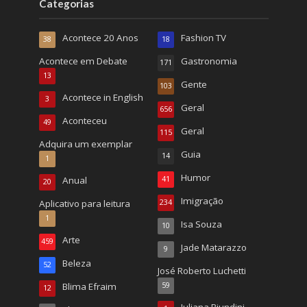
Categorias
Acontece 20 Anos
Fashion TV
38
18
Acontece em Debate
Gastronomia
171
13
Gente
103
Acontece in English
3
Geral
656
Aconteceu
49
Geral
115
Adquira um exemplar
Guia
14
1
Humor
Anual
41
20
Imigração
Aplicativo para leitura
234
1
Isa Souza
10
Arte
459
Jade Matarazzo
9
Beleza
52
José Roberto Luchetti
Blima Efraim
59
12
Juliana Biundini