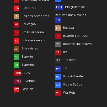
Programe-se
Economia
1.711
156
Resumo das Novelas
Edições Anteriores
1
410
Educação
68
Revista
141
Emili Barberino
11
Ricardo Tomassoni
15
Entretenimento
61
Roberto Tucunduva
26
Entrevistas
324
RP
22
Esporte
784
Turismo
496
Esportes
20
TV
167
EUA
1.068
Vida & Saúde
90
Eventos
1.226
Vida e Saúde
932
Fashion
337
Wal Reis
95