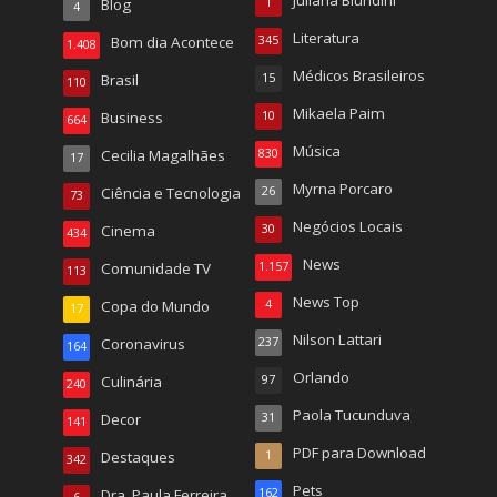
Blog
1
4
Literatura
Bom dia Acontece
345
1.408
Médicos Brasileiros
Brasil
15
110
Mikaela Paim
Business
10
664
Música
Cecilia Magalhães
830
17
Myrna Porcaro
Ciência e Tecnologia
26
73
Negócios Locais
Cinema
30
434
News
Comunidade TV
1.157
113
News Top
Copa do Mundo
4
17
Nilson Lattari
Coronavirus
237
164
Orlando
Culinária
97
240
Paola Tucunduva
Decor
31
141
PDF para Download
Destaques
1
342
Pets
Dra. Paula Ferreira
162
6