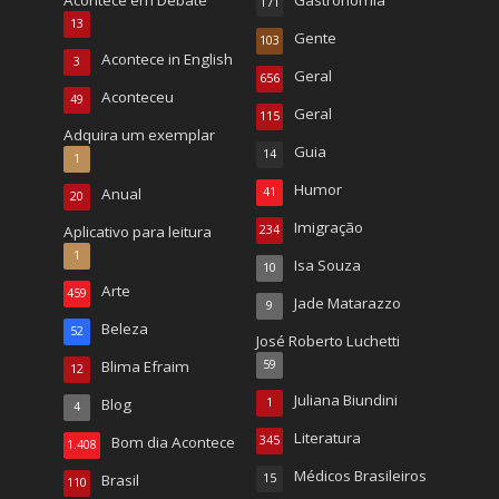
171
13
Gente
103
Acontece in English
3
Geral
656
Aconteceu
49
Geral
115
Adquira um exemplar
Guia
14
1
Humor
Anual
41
20
Imigração
Aplicativo para leitura
234
1
Isa Souza
10
Arte
459
Jade Matarazzo
9
Beleza
52
José Roberto Luchetti
Blima Efraim
59
12
Juliana Biundini
Blog
1
4
Literatura
Bom dia Acontece
345
1.408
Médicos Brasileiros
Brasil
15
110