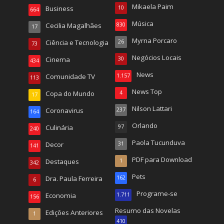
Mikaela Paim
Business
10
664
Música
Cecilia Magalhães
830
17
Myrna Porcaro
Ciência e Tecnologia
26
73
Negócios Locais
Cinema
30
434
News
Comunidade TV
1.157
113
News Top
Copa do Mundo
4
17
Nilson Lattari
Coronavirus
237
164
Orlando
Culinária
97
240
Paola Tucunduva
Decor
31
141
PDF para Download
Destaques
1
342
Pets
Dra. Paula Ferreira
162
6
Programe-se
Economia
1.711
156
Resumo das Novelas
Edições Anteriores
1
410