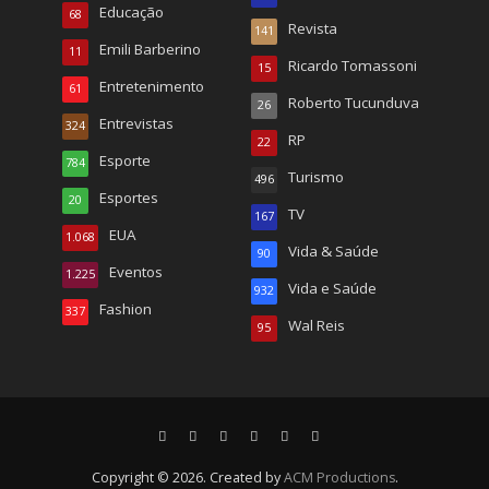
Educação
68
Revista
141
Emili Barberino
11
Ricardo Tomassoni
15
Entretenimento
61
Roberto Tucunduva
26
Entrevistas
324
RP
22
Esporte
784
Turismo
496
Esportes
20
TV
167
EUA
1.068
Vida & Saúde
90
Eventos
1.225
Vida e Saúde
932
Fashion
337
Wal Reis
95
Copyright © 2026. Created by
ACM Productions
.