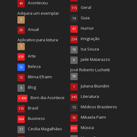
Aconteceu
49
Geral
115
Adquira um exemplar
Guia
14
1
Humor
Anual
41
20
Imigração
Aplicativo para leitura
234
1
Isa Souza
10
Arte
459
Jade Matarazzo
9
Beleza
52
José Roberto Luchetti
Blima Efraim
59
12
Juliana Biundini
Blog
1
4
Literatura
Bom dia Acontece
345
1.408
Médicos Brasileiros
Brasil
15
110
Mikaela Paim
Business
10
664
Música
Cecilia Magalhães
830
17