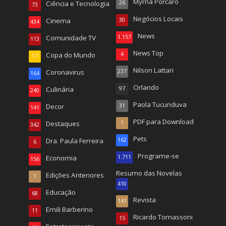
Myrna Porcaro
Ciência e Tecnologia
26
73
Negócios Locais
Cinema
30
434
News
Comunidade TV
1.157
113
News Top
Copa do Mundo
4
17
Nilson Lattari
Coronavirus
237
164
Orlando
Culinária
97
240
Paola Tucunduva
Decor
31
141
PDF para Download
Destaques
1
342
Pets
Dra. Paula Ferreira
162
6
Programe-se
Economia
1.711
156
Resumo das Novelas
Edições Anteriores
1
410
Educação
68
Revista
141
Emili Barberino
11
Ricardo Tomassoni
15