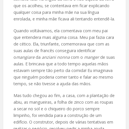
que os acolheu, se contentava em ficar explicando
qualquer coisa para minha mãe na sua língua
enrolada, e minha mãe ficava ali tentando entendê-la.
Quando voltávamos, ela comentava com meu pai
que entendera mais alguma coisa. Meu pai fazia cara
de cético. Ela, triunfante, comemorava que com as
suas aulas de francês conseguira identificar
o
mangiare
da
anziani nonna
com o
manger
de suas
aulas. E brincava que a todo tempo aquelas mãos
estavam sempre tão perto da comida! Eu imaginava
que ninguém poderia comer tanto e falar ao mesmo
tempo, se não tivesse a ajuda das mãos.
Mas tudo chegou ao fim, a casa, com a plantação de
abiu, as mangueiras, a folha de zinco com as roupas
a secar no sol e o chiqueiro do porco sempre
limpinho, foi vendida para a construção de um
edifício. O construtor, depois de várias tentativas em
realizar o negócio, resolveu pedir a minha ajuda.