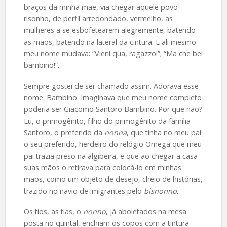
braços da minha mãe, via chegar aquele povo
risonho, de perfil arredondado, vermelho, as
mulheres a se esbofetearem alegremente, batendo
as mãos, batendo na lateral da cintura. E ali mesmo
meu nome mudava: “Vieni qua, ragazzo!”; “Ma che bel
bambino!”.
Sempre gostei de ser chamado assim. Adorava esse
nome: Bambino. Imaginava que meu nome completo
poderia ser Giacomo Santoro Bambino. Por que não?
Eu, o primogênito, filho do primogênito da família
Santoro, o preferido da
nonna
, que tinha no meu pai
o seu preferido, herdeiro do relógio Omega que meu
pai trazia preso na algibeira, e que ao chegar a casa
suas mãos o retirava para colocá-lo em minhas
mãos, como um objeto de desejo, cheio de histórias,
trazido no navio de imigrantes pelo
bisnonno
.
Os tios, as tias, o
nonno
, já aboletados na mesa
posta no quintal, enchiam os copos com a tintura