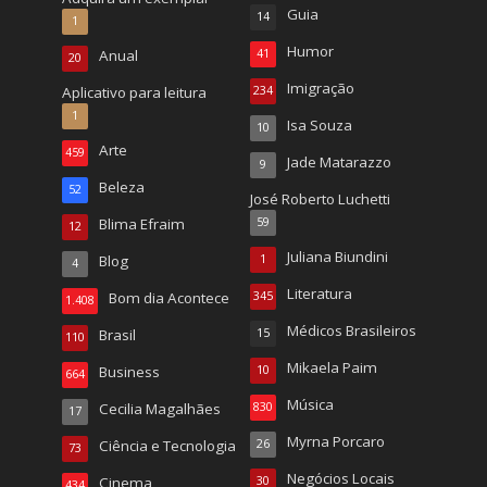
Guia
14
1
Humor
Anual
41
20
Imigração
Aplicativo para leitura
234
1
Isa Souza
10
Arte
459
Jade Matarazzo
9
Beleza
52
José Roberto Luchetti
Blima Efraim
59
12
Juliana Biundini
Blog
1
4
Literatura
Bom dia Acontece
345
1.408
Médicos Brasileiros
Brasil
15
110
Mikaela Paim
Business
10
664
Música
Cecilia Magalhães
830
17
Myrna Porcaro
Ciência e Tecnologia
26
73
Negócios Locais
Cinema
30
434