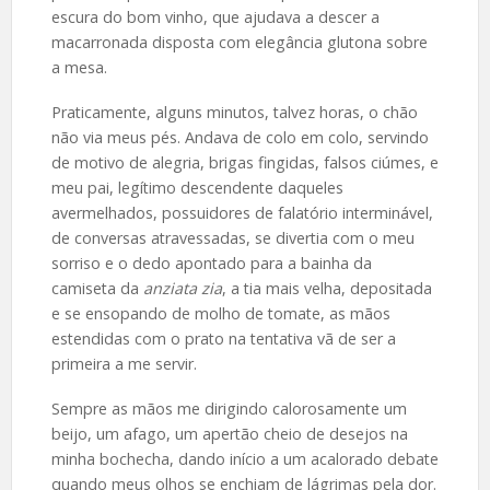
escura do bom vinho, que ajudava a descer a
macarronada disposta com elegância glutona sobre
a mesa.
Praticamente, alguns minutos, talvez horas, o chão
não via meus pés. Andava de colo em colo, servindo
de motivo de alegria, brigas fingidas, falsos ciúmes, e
meu pai, legítimo descendente daqueles
avermelhados, possuidores de falatório interminável,
de conversas atravessadas, se divertia com o meu
sorriso e o dedo apontado para a bainha da
camiseta da
anziata zia
, a tia mais velha, depositada
e se ensopando de molho de tomate, as mãos
estendidas com o prato na tentativa vã de ser a
primeira a me servir.
Sempre as mãos me dirigindo calorosamente um
beijo, um afago, um apertão cheio de desejos na
minha bochecha, dando início a um acalorado debate
quando meus olhos se enchiam de lágrimas pela dor.