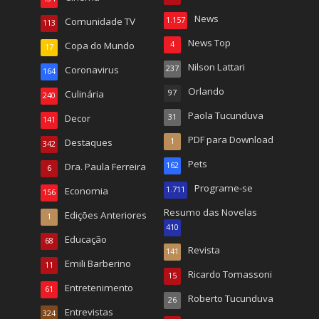
News
Comunidade TV
1.157
113
News Top
Copa do Mundo
4
17
Nilson Lattari
Coronavirus
237
164
Orlando
Culinária
97
240
Paola Tucunduva
Decor
31
141
PDF para Download
Destaques
1
342
Pets
Dra. Paula Ferreira
162
6
Programe-se
Economia
1.711
156
Resumo das Novelas
Edições Anteriores
1
410
Educação
68
Revista
141
Emili Barberino
11
Ricardo Tomassoni
15
Entretenimento
61
Roberto Tucunduva
26
Entrevistas
324