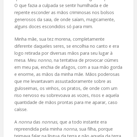
O que fazia a culpada se sentir humilhada e de
repente esconder as mãos criminosas nos bolsos
generosos da saia, de onde saíam, magicamente,
alguns doces escondidos só para mim.
Minha mãe, sua tez morena, completamente
diferente daqueles seres, se encolhia no canto e era
logo retirada por diversas mãos para seu lugar à
mesa. Meu
nonno
, na tentativa de provocar ciúmes
em meu pai, enchia de afagos, com a sua mão gorda
e enorme, as mãos da minha mãe. Mãos poderosas
que me levantavam assustadoramente sobre as
guloseimas, os vinhos, os pratos, de onde com um
riso nervoso eu sobrevoava as vozes, risos e aquela
quantidade de mãos prontas para me aparar, caso
caísse.
A
nonna
das
nonnas
, que a todo instante era
repreendida pela minha
nonna
, sua filha, porque
teimava falar na língua da terra e não aquela da terra