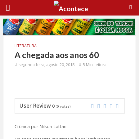
LITERATURA
A chegada aos anos 60
segunda-feira, agosto 20, 2018
5 Min Leitura
User Review
0
(
0
votes)
Crônica por Nilson Lattari