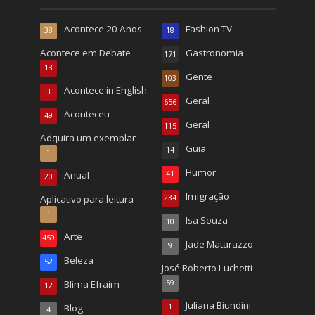
Acontece 20 Anos
Fashion TV
38
18
Acontece em Debate
Gastronomia
171
13
Gente
103
Acontece in English
3
Geral
656
Aconteceu
49
Geral
115
Adquira um exemplar
Guia
14
1
Humor
Anual
41
20
Imigração
Aplicativo para leitura
234
1
Isa Souza
10
Arte
459
Jade Matarazzo
9
Beleza
52
José Roberto Luchetti
Blima Efraim
59
12
Juliana Biundini
Blog
1
4