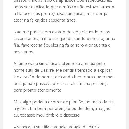
passos tímidos, sob os aplausos dos espectadores,
após ser explicado que o músico não estava furando
a fila por suas prerrogativas artísticas, mas por já
estar na faixa dos sessenta anos.
Não me parecia em estado de ser aplaudido pelos
circunstantes, a não ser que deixando o meu lugar na
fila, favoreceria àqueles na faixa zero a cinquenta e
nove anos.
A funcionária simpática e atenciosa atendia pelo
nome sutil de Desirrè. Me sentiria tentado a explicar-
lhe a razão do nome, deixando bem claro que o meu
desejo não passava por estar ali em sua presença
para pronto atendimento.
Mas algo poderia ocorrer de pior. Se, no meio da fila,
alguém, também por atenção ou desdém, imagino
eu, tocasse meu ombro e dissesse:
– Senhor, a sua fila é aquela, aquela da direita.