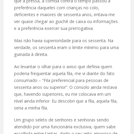
que a pressa, a corrida contra o tempo passou à
preferência daqueles com crianças no colo,
deficientes e maiores de sessenta anos, irritava-me
ver quase chegar ao guichê de caixa ou informações
e a preferência exercer sua prerrogativa.
Mas não havia superioridade para os sessenta. Na
verdade, os sessenta eram o limite mínimo para uma
guinada à direita.
Ao levantar o olhar para o aviso que definia quem
poderia frequentar aquela fila, me vi diante do fato
consumado – “Fila preferencial para pessoas de
sessenta anos ou superior”. O consolo ainda restava
que, havendo superiores, eu me colocava em um
nível ainda inferior. Eu descobri que a fila, aquela fila,
seria a minha fila.
Um grupo seleto de senhores e senhoras sendo
atendido por uma funcionária exclusiva, quem sabe
escolhida entre tantas, dado o seu jeito amoroso de