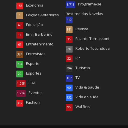
Programe-se
Economia
1.711
156
Resumo das Novelas
Edições Anteriores
1
410
Educação
68
Revista
141
Emili Barberino
11
Ricardo Tomassoni
15
Entretenimento
61
Roberto Tucunduva
26
Entrevistas
324
RP
22
Esporte
784
Turismo
496
Esportes
20
TV
167
EUA
1.068
Vida & Saúde
90
Eventos
1.226
Vida e Saúde
932
Fashion
337
Wal Reis
95