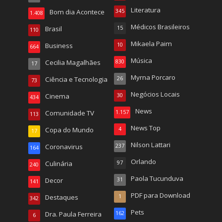
Literatura
Bom dia Acontece
345
1.408
Médicos Brasileiros
Brasil
15
110
Mikaela Paim
Business
10
664
Música
Cecilia Magalhães
830
17
Myrna Porcaro
Ciência e Tecnologia
26
73
Negócios Locais
Cinema
30
434
News
Comunidade TV
1.157
113
News Top
Copa do Mundo
4
17
Nilson Lattari
Coronavirus
237
164
Orlando
Culinária
97
240
Paola Tucunduva
Decor
31
141
PDF para Download
Destaques
1
342
Pets
Dra. Paula Ferreira
162
6