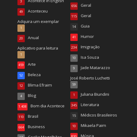
Acontece in English
3
Geral
656
Aconteceu
49
Geral
115
Adquira um exemplar
Guia
14
1
Humor
Anual
41
20
Imigração
Aplicativo para leitura
234
1
Isa Souza
10
Arte
459
Jade Matarazzo
9
Beleza
52
José Roberto Luchetti
Blima Efraim
59
12
Juliana Biundini
Blog
1
4
Literatura
Bom dia Acontece
345
1.408
Médicos Brasileiros
Brasil
15
110
Mikaela Paim
Business
10
664
Música
Cecilia Magalhães
830