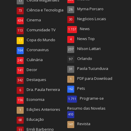
17
Myrna Porcaro
Ciência e Tecnologia
26
73
Negócios Locais
Cinema
30
434
News
Comunidade TV
1.157
113
News Top
Copa do Mundo
4
17
Nilson Lattari
Coronavirus
237
164
Orlando
Culinária
97
240
Paola Tucunduva
Decor
31
141
PDF para Download
Destaques
1
342
Pets
Dra. Paula Ferreira
162
6
Programe-se
Economia
1.711
156
Resumo das Novelas
Edições Anteriores
1
410
Educação
68
Revista
141
Emili Barberino
11