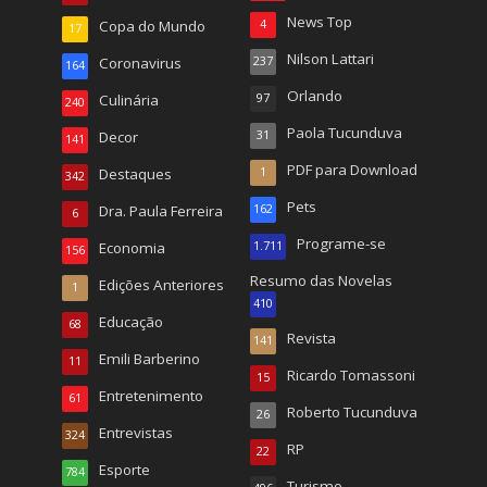
News Top
Copa do Mundo
4
17
Nilson Lattari
Coronavirus
237
164
Orlando
Culinária
97
240
Paola Tucunduva
Decor
31
141
PDF para Download
Destaques
1
342
Pets
Dra. Paula Ferreira
162
6
Programe-se
Economia
1.711
156
Resumo das Novelas
Edições Anteriores
1
410
Educação
68
Revista
141
Emili Barberino
11
Ricardo Tomassoni
15
Entretenimento
61
Roberto Tucunduva
26
Entrevistas
324
RP
22
Esporte
784
Turismo