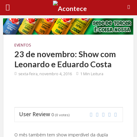
EVENTOS
23 de novembro: Show com
Leonardo e Eduardo Costa
sexta-feira, novembro 4, 2016
1 Min Leitura
User Review
0
(
0
votes)
O mês também tem show imperdível da dupla