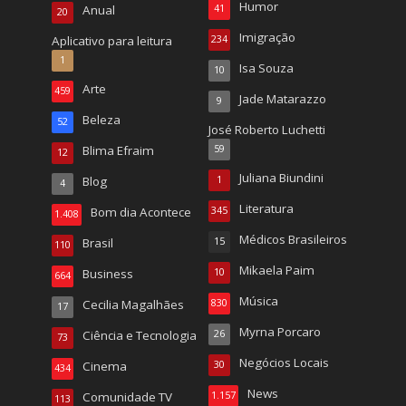
Humor
Anual
41
20
Imigração
Aplicativo para leitura
234
1
Isa Souza
10
Arte
459
Jade Matarazzo
9
Beleza
52
José Roberto Luchetti
Blima Efraim
59
12
Juliana Biundini
Blog
1
4
Literatura
Bom dia Acontece
345
1.408
Médicos Brasileiros
Brasil
15
110
Mikaela Paim
Business
10
664
Música
Cecilia Magalhães
830
17
Myrna Porcaro
Ciência e Tecnologia
26
73
Negócios Locais
Cinema
30
434
News
Comunidade TV
1.157
113