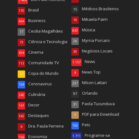
1.408
Médicos Brasileiros
Brasil
15
110
Mikaela Paim
Business
10
664
Música
Cecilia Magalhães
830
17
Myrna Porcaro
Ciência e Tecnologia
26
73
Negócios Locais
Cinema
30
434
News
Comunidade TV
1.157
113
News Top
Copa do Mundo
4
17
Nilson Lattari
Coronavirus
237
164
Orlando
Culinária
97
240
Paola Tucunduva
Decor
31
141
PDF para Download
Destaques
1
342
Pets
Dra. Paula Ferreira
162
6
Programe-se
Economia
1.711
156