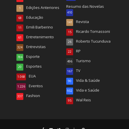
Resumo das Novelas
Edições Anteriores
1
410
Educação
68
Revista
141
Emili Barberino
11
Ricardo Tomassoni
15
Entretenimento
61
Roberto Tucunduva
26
Entrevistas
324
RP
22
Esporte
784
Turismo
496
Esportes
20
TV
167
EUA
1.068
Vida & Saúde
90
Eventos
1.226
Vida e Saúde
932
Fashion
337
Wal Reis
95