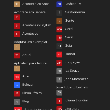
Acontece 20 Anos
Fashion TV
38
18
Acontece em Debate
Gastronomia
171
13
Gente
103
Acontece in English
3
Geral
656
Aconteceu
49
Geral
115
Adquira um exemplar
Guia
14
1
Humor
Anual
41
20
Imigração
Aplicativo para leitura
234
1
Isa Souza
10
Arte
459
Jade Matarazzo
9
Beleza
52
José Roberto Luchetti
Blima Efraim
59
12
Juliana Biundini
Blog
1
4
Literatura
Bom dia Acontece
345