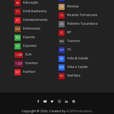
Educação
68
Revista
141
Emili Barberino
11
Ricardo Tomassoni
15
Entretenimento
61
Roberto Tucunduva
26
Entrevistas
324
RP
22
Esporte
784
Turismo
496
Esportes
20
TV
167
EUA
1.068
Vida & Saúde
90
Eventos
1.225
Vida e Saúde
932
Fashion
337
Wal Reis
95
Copyright © 2026. Created by
ACM Productions
.