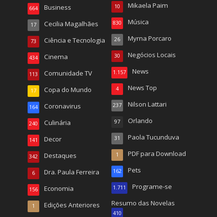
Mikaela Paim
Business
10
664
Música
Cecilia Magalhães
830
17
Myrna Porcaro
Ciência e Tecnologia
26
73
Negócios Locais
Cinema
30
434
News
Comunidade TV
1.157
113
News Top
Copa do Mundo
4
17
Nilson Lattari
Coronavirus
237
164
Orlando
Culinária
97
240
Paola Tucunduva
Decor
31
141
PDF para Download
Destaques
1
342
Pets
Dra. Paula Ferreira
162
6
Programe-se
Economia
1.711
156
Resumo das Novelas
Edições Anteriores
1
410