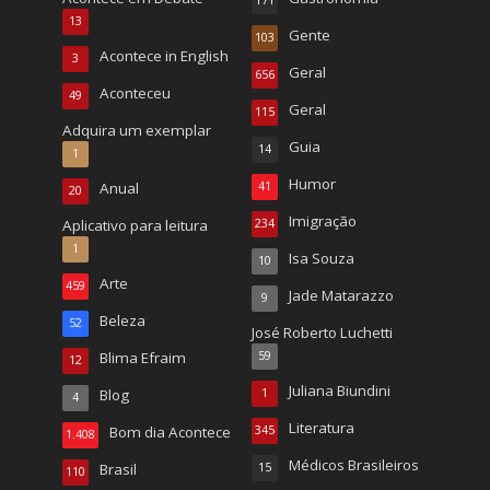
171
13
Gente
103
Acontece in English
3
Geral
656
Aconteceu
49
Geral
115
Adquira um exemplar
Guia
14
1
Humor
Anual
41
20
Imigração
Aplicativo para leitura
234
1
Isa Souza
10
Arte
459
Jade Matarazzo
9
Beleza
52
José Roberto Luchetti
Blima Efraim
59
12
Juliana Biundini
Blog
1
4
Literatura
Bom dia Acontece
345
1.408
Médicos Brasileiros
Brasil
15
110