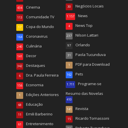
Negócios Locais
Cinema
30
434
News
Comunidade TV
1.157
113
News Top
Copa do Mundo
4
17
Nilson Lattari
Coronavirus
237
164
Orlando
Culinária
97
240
Paola Tucunduva
Decor
31
141
PDF para Download
Destaques
1
342
Pets
Dra. Paula Ferreira
162
6
Programe-se
Economia
1.711
156
Resumo das Novelas
Edições Anteriores
1
410
Educação
68
Revista
141
Emili Barberino
11
Ricardo Tomassoni
15
Entretenimento
61