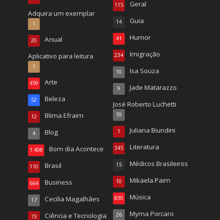
Geral
115
Adquira um exemplar
Guia
14
1
Humor
Anual
41
20
Imigração
Aplicativo para leitura
234
1
Isa Souza
10
Arte
459
Jade Matarazzo
9
Beleza
52
José Roberto Luchetti
Blima Efraim
59
12
Juliana Biundini
Blog
1
4
Literatura
Bom dia Acontece
345
1.408
Médicos Brasileiros
Brasil
15
110
Mikaela Paim
Business
10
664
Música
Cecilia Magalhães
830
17
Myrna Porcaro
Ciência e Tecnologia
26
73