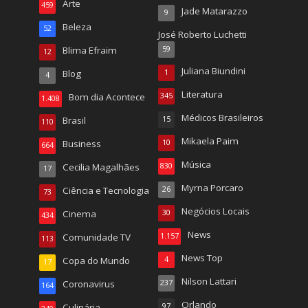
Arte
459
Jade Matarazzo
9
Beleza
52
José Roberto Luchetti
Blima Efraim
59
12
Juliana Biundini
Blog
1
4
Literatura
Bom dia Acontece
345
1.408
Médicos Brasileiros
Brasil
15
110
Mikaela Paim
Business
10
664
Música
Cecilia Magalhães
830
17
Myrna Porcaro
Ciência e Tecnologia
26
73
Negócios Locais
Cinema
30
434
News
Comunidade TV
1.157
113
News Top
Copa do Mundo
4
17
Nilson Lattari
Coronavirus
237
164
Orlando
Culinária
97