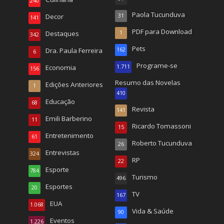
240
Paola Tucunduva
Decor
31
141
PDF para Download
Destaques
1
342
Pets
Dra. Paula Ferreira
162
6
Programe-se
Economia
1.711
156
Resumo das Novelas
Edições Anteriores
1
410
Educação
68
Revista
141
Emili Barberino
11
Ricardo Tomassoni
15
Entretenimento
61
Roberto Tucunduva
26
Entrevistas
324
RP
22
Esporte
784
Turismo
496
Esportes
20
TV
167
EUA
1.068
Vida & Saúde
90
Eventos
1.226