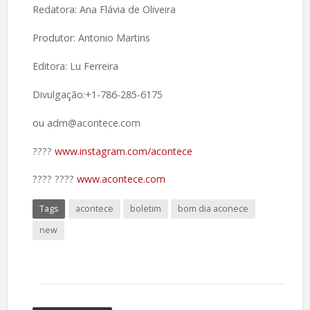
Redatora: Ana Flávia de Oliveira
Produtor: Antonio Martins
Editora: Lu Ferreira
Divulgação:+1-786-285-6175
ou adm@acontece.com
????️
www.instagram.com/acontece
????️ ????
www.acontece.com
Tags
acontece
boletim
bom dia aconece
new