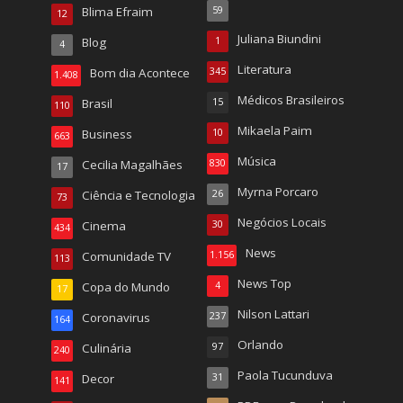
Blima Efraim
59
12
Juliana Biundini
Blog
1
4
Literatura
Bom dia Acontece
345
1.408
Médicos Brasileiros
Brasil
15
110
Mikaela Paim
Business
10
663
Música
Cecilia Magalhães
830
17
Myrna Porcaro
Ciência e Tecnologia
26
73
Negócios Locais
Cinema
30
434
News
Comunidade TV
1.156
113
News Top
Copa do Mundo
4
17
Nilson Lattari
Coronavirus
237
164
Orlando
Culinária
97
240
Paola Tucunduva
Decor
31
141