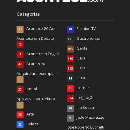
Categorias
Acontece 20 Anos
Fashion TV
38
18
Acontece em Debate
Gastronomia
171
13
Gente
103
Acontece in English
3
Geral
656
Aconteceu
49
Geral
115
Adquira um exemplar
Guia
14
1
Humor
Anual
41
20
Imigração
Aplicativo para leitura
234
1
Isa Souza
10
Arte
459
Jade Matarazzo
9
Beleza
52
José Roberto Luchetti