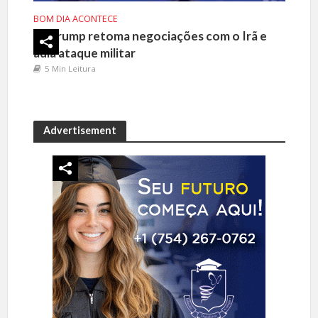
BOM DIA ACONTECE
Trump retoma negociações com o Irã e
adia ataque militar
5 Min Leitura
Advertisement