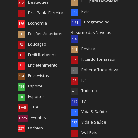
PDF para Download
Destaques
1
342
Pets
Dra. Paula Ferreira
162
6
Programe-se
Economia
1.711
156
Resumo das Novelas
Edições Anteriores
1
410
Educação
68
Revista
141
Emili Barberino
11
Ricardo Tomassoni
15
Entretenimento
61
Roberto Tucunduva
26
Entrevistas
324
RP
22
Esporte
784
Turismo
496
Esportes
20
TV
167
EUA
1.068
Vida & Saúde
90
Eventos
1.225
Vida e Saúde
932
Fashion
337
Wal Reis
95