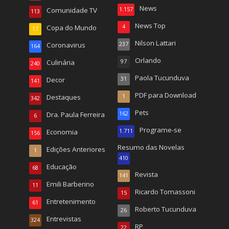
News
Comunidade TV
1.157
113
News Top
Copa do Mundo
4
17
Nilson Lattari
Coronavirus
237
164
Orlando
Culinária
97
240
Paola Tucunduva
Decor
31
141
PDF para Download
Destaques
1
342
Pets
Dra. Paula Ferreira
162
6
Programe-se
Economia
1.711
156
Resumo das Novelas
Edições Anteriores
1
410
Educação
68
Revista
141
Emili Barberino
11
Ricardo Tomassoni
15
Entretenimento
61
Roberto Tucunduva
26
Entrevistas
324
RP
22