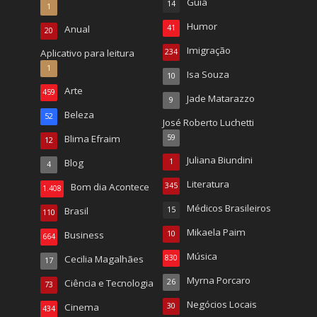
Guia
14
1
Humor
Anual
41
20
Imigração
Aplicativo para leitura
234
1
Isa Souza
10
Arte
459
Jade Matarazzo
9
Beleza
52
José Roberto Luchetti
Blima Efraim
59
12
Juliana Biundini
Blog
1
4
Literatura
Bom dia Acontece
345
1.408
Médicos Brasileiros
Brasil
15
110
Mikaela Paim
Business
10
664
Música
Cecilia Magalhães
830
17
Myrna Porcaro
Ciência e Tecnologia
26
73
Negócios Locais
Cinema
30
434