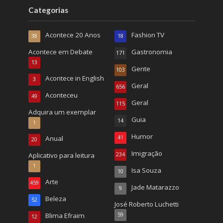
Categorias
Acontece 20 Anos
Fashion TV
38
18
Acontece em Debate
Gastronomia
171
13
Gente
103
Acontece in English
3
Geral
656
Aconteceu
49
Geral
115
Adquira um exemplar
Guia
14
1
Humor
Anual
41
20
Imigração
Aplicativo para leitura
234
1
Isa Souza
10
Arte
459
Jade Matarazzo
9
Beleza
52
José Roberto Luchetti
Blima Efraim
59
12