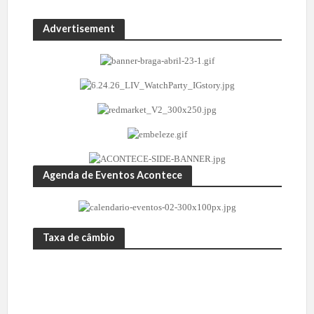
m
d
o
e
Advertisement
r
I
r
a
e
g
r
o
p
a
r
a
o
s
e
x
Agenda de Eventos Acontece
p
l
o
s
i
Taxa de câmbio
v
o
s