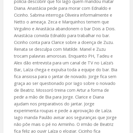
polícia descobrir que foi Iago quem mandou matar
Diana. Anastácia pede para morar com Ednaldo e
Cicinho. Sabrina interroga Oliveira informalmente e
Netto o ameaça. Zeca e Marquinhos temem que
Virgulino e Anastácia abandonem o bar Dois a Dois.
Anastácia convida Ednaldo para trabalhar no bar.
Cicinho conta para Clarice sobre a doença de Zuzu.
Renata se desculpa com Matilde. Manel e Zuzu
trocam palavras amorosas. Enquanto PH, Tadeu e
Alex dão entrevista para um canal de TV no Laíza’s
Bar, Laíza chega e expulsa toda a equipe do bar. Bia
fica ansiosa para o jantar de noivado. Jorge fica sem
graça ao ser questionado por Iago sobre o noivado
de Beatriz. Mossoró treina com Artur a forma de
pedir a mão de Bia para Jorge. Clarice e Diana
ajudam nos preparativos do jantar. Jorge
experimenta roupas e pede a aprovação de Laíza.
Iago manda Paulão avisar aos seguranças que Jorge
não põe mais o pé no Arminho. O irmão de Beatriz
fica feliz ao ouvir Laíza o elogiar. Cicinho fica