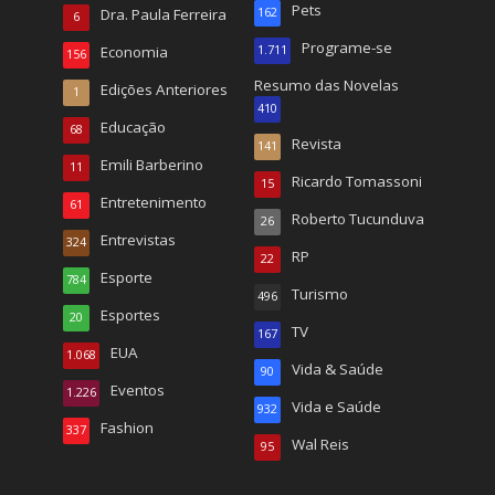
Pets
Dra. Paula Ferreira
162
6
Programe-se
Economia
1.711
156
Resumo das Novelas
Edições Anteriores
1
410
Educação
68
Revista
141
Emili Barberino
11
Ricardo Tomassoni
15
Entretenimento
61
Roberto Tucunduva
26
Entrevistas
324
RP
22
Esporte
784
Turismo
496
Esportes
20
TV
167
EUA
1.068
Vida & Saúde
90
Eventos
1.226
Vida e Saúde
932
Fashion
337
Wal Reis
95