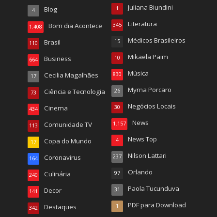
Juliana Biundini
Blog
1
4
Literatura
Bom dia Acontece
345
1.408
Médicos Brasileiros
Brasil
15
110
Mikaela Paim
Business
10
664
Música
Cecilia Magalhães
830
17
Myrna Porcaro
Ciência e Tecnologia
26
73
Negócios Locais
Cinema
30
434
News
Comunidade TV
1.157
113
News Top
Copa do Mundo
4
17
Nilson Lattari
Coronavirus
237
164
Orlando
Culinária
97
240
Paola Tucunduva
Decor
31
141
PDF para Download
Destaques
1
342