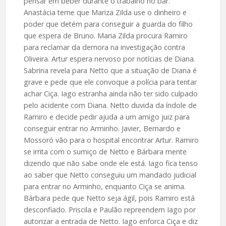
pensar em beber durante o trabalho no bar.
Anastácia teme que Mariza Zilda use o dinheiro e
poder que detém para conseguir a guarda do filho
que espera de Bruno. Maria Zilda procura Ramiro
para reclamar da demora na investigação contra
Oliveira. Artur espera nervoso por notícias de Diana.
Sabrina revela para Netto que a situação de Diana é
grave e pede que ele convoque a polícia para tentar
achar Ciça. Iago estranha ainda não ter sido culpado
pelo acidente com Diana. Netto duvida da índole de
Ramiro e decide pedir ajuda a um amigo juiz para
conseguir entrar no Arminho. Javier, Bernardo e
Mossoró vão para o hospital encontrar Artur. Ramiro
se irrita com o sumiço de Netto e Bárbara mente
dizendo que não sabe onde ele está. Iago fica tenso
ao saber que Netto conseguiu um mandado judicial
para entrar no Arminho, enquanto Ciça se anima.
Bárbara pede que Netto seja ágil, pois Ramiro está
desconfiado. Priscila e Paulão repreendem Iago por
autorizar a entrada de Netto. Iago enforca Ciça e diz