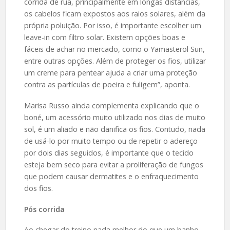
corrida de rua, principalmente em longas distâncias,
os cabelos ficam expostos aos raios solares, além da
própria poluição. Por isso, é importante escolher um
leave-in com filtro solar. Existem opções boas e
fáceis de achar no mercado, como o Yamasterol Sun,
entre outras opções. Além de proteger os fios, utilizar
um creme para pentear ajuda a criar uma proteção
contra as partículas de poeira e fuligem”, aponta.
Marisa Russo ainda complementa explicando que o
boné, um acessório muito utilizado nos dias de muito
sol, é um aliado e não danifica os fios. Contudo, nada
de usá-lo por muito tempo ou de repetir o adereço
por dois dias seguidos, é importante que o tecido
esteja bem seco para evitar a proliferação de fungos
que podem causar dermatites e o enfraquecimento
dos fios.
Pós corrida
Ao chegar do treino nada melhor do que um banho,