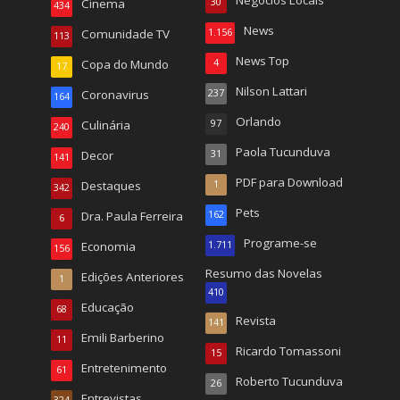
Negócios Locais
Cinema
30
434
News
Comunidade TV
1.156
113
News Top
Copa do Mundo
4
17
Nilson Lattari
Coronavirus
237
164
Orlando
Culinária
97
240
Paola Tucunduva
Decor
31
141
PDF para Download
Destaques
1
342
Pets
Dra. Paula Ferreira
162
6
Programe-se
Economia
1.711
156
Resumo das Novelas
Edições Anteriores
1
410
Educação
68
Revista
141
Emili Barberino
11
Ricardo Tomassoni
15
Entretenimento
61
Roberto Tucunduva
26
Entrevistas