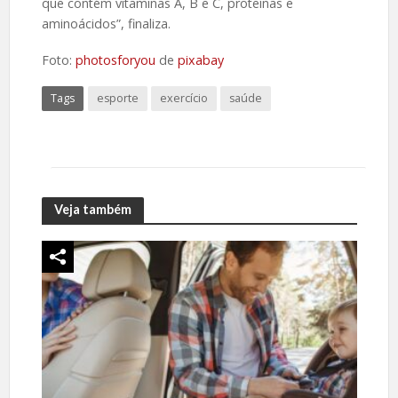
que contém vitaminas A, B e C, proteínas e
aminoácidos”, finaliza.
Foto:
photosforyou
de
pixabay
Tags
esporte
exercício
saúde
Veja também