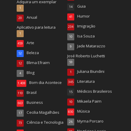
Adquira um exemplar
Guia
14
1
Humor
Anual
41
20
Imigração
Aplicativo para leitura
234
1
Isa Souza
10
Arte
459
Jade Matarazzo
9
Beleza
52
José Roberto Luchetti
Blima Efraim
59
12
Juliana Biundini
Blog
1
4
Literatura
Bom dia Acontece
345
1.408
Médicos Brasileiros
Brasil
15
110
Mikaela Paim
Business
10
663
Música
Cecilia Magalhães
830
17
Myrna Porcaro
Ciência e Tecnologia
26
73