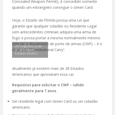
Concealed Weapon Permit), é concedido somente
quando um estrangeiro consegue o Green Card.
Hoje, o Estado da Flórida possui uma Lei que
garante que qualquer cidadão ou Residente Legal
sem antecedentes criminais adquira uma arma de
fogo e possa portar a mesma normalmente mesmo
sem ter o documento de porte de armas (CWP) – é o
Um imigrante pode
chamado “Constitutional Carry”.
ter armas nos
Estados Unidos?
Atualmente já existem mais de 28 Estados
Americanos que aprovaram essa Lei.
Requisitos para solicitar o CWP – válido
geralmente para 7 anos
Ser residente legal com Green Card ou ser cidadão
americano.