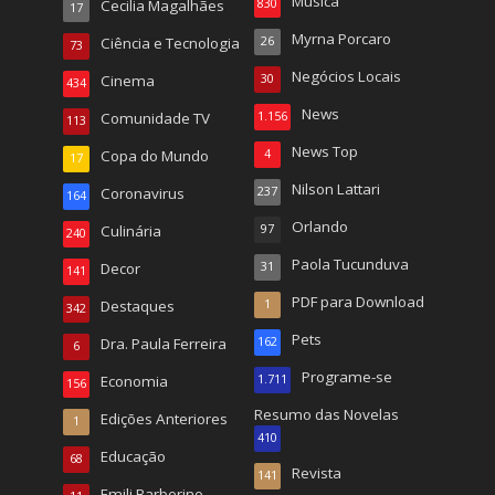
Música
Cecilia Magalhães
830
17
Myrna Porcaro
Ciência e Tecnologia
26
73
Negócios Locais
Cinema
30
434
News
Comunidade TV
1.156
113
News Top
Copa do Mundo
4
17
Nilson Lattari
Coronavirus
237
164
Orlando
Culinária
97
240
Paola Tucunduva
Decor
31
141
PDF para Download
Destaques
1
342
Pets
Dra. Paula Ferreira
162
6
Programe-se
Economia
1.711
156
Resumo das Novelas
Edições Anteriores
1
410
Educação
68
Revista
141
Emili Barberino