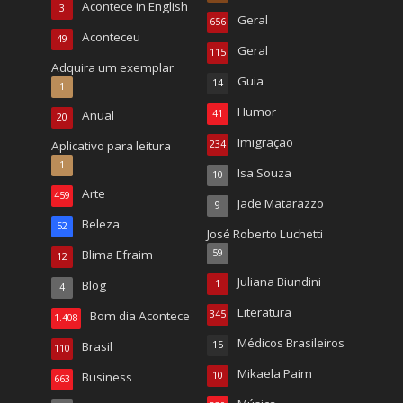
Acontece in English
3
Geral
656
Aconteceu
49
Geral
115
Adquira um exemplar
Guia
14
1
Humor
Anual
41
20
Imigração
Aplicativo para leitura
234
1
Isa Souza
10
Arte
459
Jade Matarazzo
9
Beleza
52
José Roberto Luchetti
Blima Efraim
59
12
Juliana Biundini
Blog
1
4
Literatura
Bom dia Acontece
345
1.408
Médicos Brasileiros
Brasil
15
110
Mikaela Paim
Business
10
663