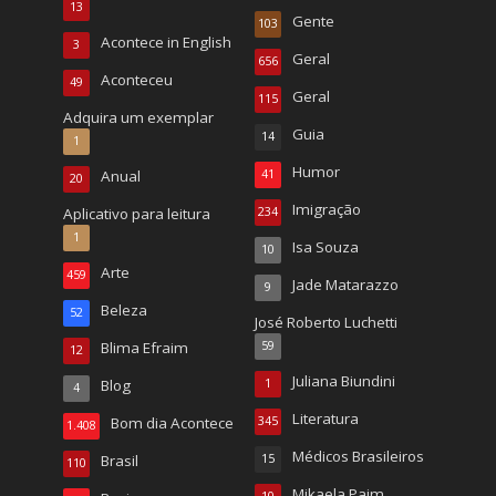
13
Gente
103
Acontece in English
3
Geral
656
Aconteceu
49
Geral
115
Adquira um exemplar
Guia
14
1
Humor
Anual
41
20
Imigração
Aplicativo para leitura
234
1
Isa Souza
10
Arte
459
Jade Matarazzo
9
Beleza
52
José Roberto Luchetti
Blima Efraim
59
12
Juliana Biundini
Blog
1
4
Literatura
Bom dia Acontece
345
1.408
Médicos Brasileiros
Brasil
15
110
Mikaela Paim