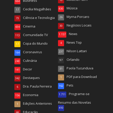
Business
10
664
Música
Cecilia Magalhães
830
17
Myrna Porcaro
Ciência e Tecnologia
26
73
Negócios Locais
Cinema
30
434
News
Comunidade TV
1.157
113
News Top
Copa do Mundo
4
17
Nilson Lattari
Coronavirus
237
164
Orlando
Culinária
97
240
Paola Tucunduva
Decor
31
141
PDF para Download
Destaques
1
342
Pets
Dra. Paula Ferreira
162
6
Programe-se
Economia
1.711
156
Resumo das Novelas
Edições Anteriores
1
410
Educação
68