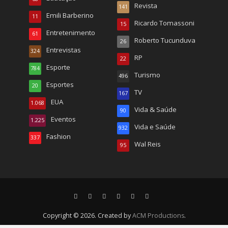
Revista
141
Emili Barberino
11
Ricardo Tomassoni
15
Entretenimento
61
Roberto Tucunduva
26
Entrevistas
324
RP
22
Esporte
784
Turismo
496
Esportes
20
TV
167
EUA
1.068
Vida & Saúde
90
Eventos
1.225
Vida e Saúde
932
Fashion
337
Wal Reis
95
Copyright © 2026. Created by
ACM Productions
.