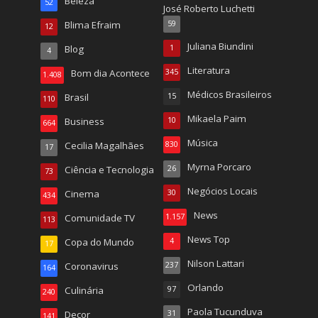
Beleza
52
José Roberto Luchetti
Blima Efraim
59
12
Juliana Biundini
Blog
1
4
Literatura
Bom dia Acontece
345
1.408
Médicos Brasileiros
Brasil
15
110
Mikaela Paim
Business
10
664
Música
Cecilia Magalhães
830
17
Myrna Porcaro
Ciência e Tecnologia
26
73
Negócios Locais
Cinema
30
434
News
Comunidade TV
1.157
113
News Top
Copa do Mundo
4
17
Nilson Lattari
Coronavirus
237
164
Orlando
Culinária
97
240
Paola Tucunduva
Decor
31
141