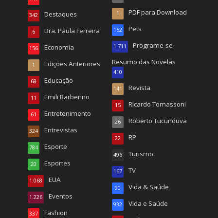
PDF para Download
Destaques
1
342
Pets
Dra. Paula Ferreira
162
6
Programe-se
Economia
1.711
156
Resumo das Novelas
Edições Anteriores
1
410
Educação
68
Revista
141
Emili Barberino
11
Ricardo Tomassoni
15
Entretenimento
61
Roberto Tucunduva
26
Entrevistas
324
RP
22
Esporte
784
Turismo
496
Esportes
20
TV
167
EUA
1.068
Vida & Saúde
90
Eventos
1.226
Vida e Saúde
932
Fashion
337