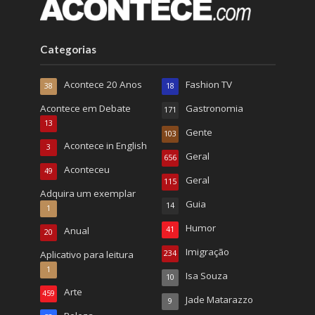
Categorias
Acontece 20 Anos
Fashion TV
38
18
Acontece em Debate
Gastronomia
171
13
Gente
103
Acontece in English
3
Geral
656
Aconteceu
49
Geral
115
Adquira um exemplar
Guia
14
1
Humor
Anual
41
20
Imigração
Aplicativo para leitura
234
1
Isa Souza
10
Arte
459
Jade Matarazzo
9