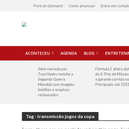
Print on Demand
Como anunciar
Entre em contat
ACONTECEU
AGENDA
BLOG
ENTRETEN
Série narrada por
Fórmula E altera da
Tom Hanks revisita a
do E-Prix de Mônac
Segunda Guerra
e garante corrida n
Mundial com imagens
Principado até 203
inéditas e arquivos
restaurados
Tag - transmissão jogos da copa