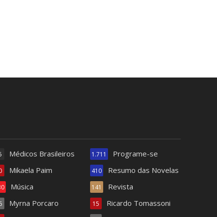
Médicos Brasileiros
Programe-se
5
1.711
Mikaela Paim
Resumo das Novelas
0
410
Música
Revista
30
141
Myrna Porcaro
Ricardo Tomassoni
6
15