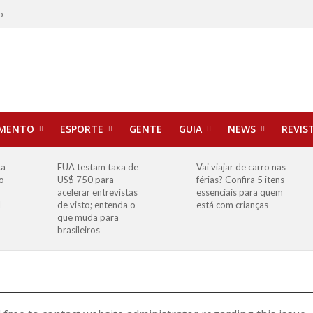
o
IMENTO
ESPORTE
GENTE
GUIA
NEWS
REVIS
ta
EUA testam taxa de
Vai viajar de carro nas
o
US$ 750 para
férias? Confira 5 itens
o
acelerar entrevistas
essenciais para quem
1
de visto; entenda o
está com crianças
que muda para
brasileiros