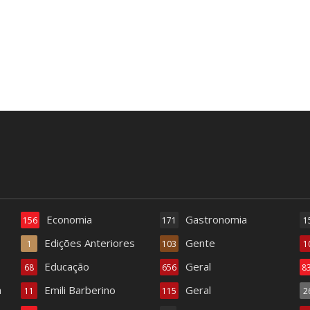
Economia
Gastronomia
156
171
1
Edições Anteriores
Gente
1
103
1
Educação
Geral
68
656
8
a
Emili Barberino
Geral
11
115
2