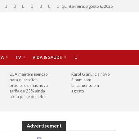
quinta-feira, agosto 6, 2026
TA
TV
VIDA & SAÚDE
EUA mantêm isenção
Karol G anuncia novo
para quartzitos
álbum com
brasileiros, mas nova
lançamento em
tarifa de 25% ainda
agosto
afeta parte do setor
Advertisement