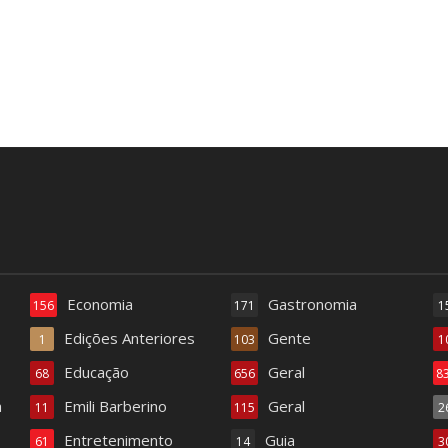
Economia
Gastronomia
156
171
1
Edições Anteriores
Gente
1
103
1
Educação
Geral
68
656
8
a
Emili Barberino
Geral
11
115
2
Entretenimento
Guia
61
14
3