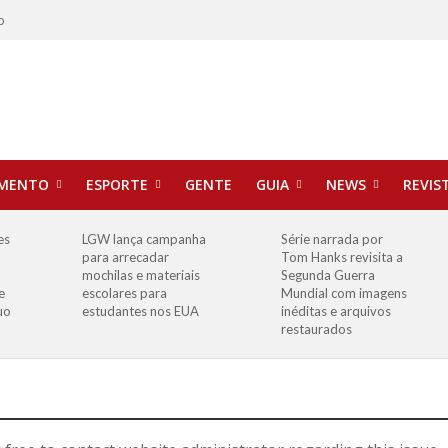
o
IMENTO
ESPORTE
GENTE
GUIA
NEWS
REVIS
es
LGW lança campanha
Série narrada por
para arrecadar
Tom Hanks revisita a
mochilas e materiais
Segunda Guerra
e
escolares para
Mundial com imagens
uo
estudantes nos EUA
inéditas e arquivos
restaurados