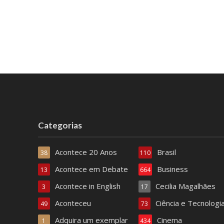
Categorias
Acontece 20 Anos
Brasil
38
110
Acontece em Debate
Business
13
664
Acontece in English
Cecilia Magalhães
3
17
Aconteceu
Ciência e Tecnologi
49
73
Adquira um exemplar
Cinema
1
434