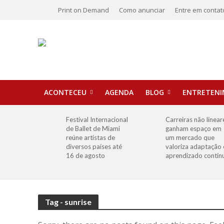
Print on Demand
Como anunciar
Entre em contat
ACONTECEU
AGENDA
BLOG
ENTRETEN
Festival Internacional
Carreiras não linear
de Ballet de Miami
ganham espaço em
reúne artistas de
um mercado que
diversos países até
valoriza adaptação 
16 de agosto
aprendizado contín
Tag - sunrise