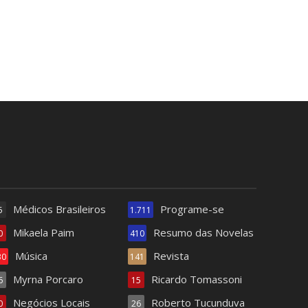
Médicos Brasileiros
Programe-se
5
1.711
Mikaela Paim
Resumo das Novelas
0
410
Música
Revista
30
141
Myrna Porcaro
Ricardo Tomassoni
6
15
Negócios Locais
Roberto Tucunduva
0
26