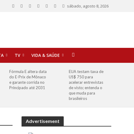
sábado, agosto 8, 2026
TA
TV
VIDA & SAÚDE
Fórmula E altera data
EUA testam taxa de
do E-Prix de Mônaco
US$ 750 para
e garante corrida no
acelerar entrevistas
Principado até 2031
de visto; entenda o
que muda para
brasileiros
Advertisement