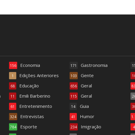
Economia
Gastronomia
156
171
1
Edições Anteriores
Gente
1
103
1
Educação
Geral
68
656
8
a
Emili Barberino
Geral
11
115
2
Entretenimento
Guia
61
14
3
Entrevistas
Humor
324
41
1
Esporte
Imigração
784
234