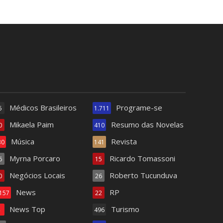
Médicos Brasileiros
Programe-se
5
1.711
Mikaela Paim
Resumo das Novelas
0
410
Música
Revista
30
141
Myrna Porcaro
Ricardo Tomassoni
6
15
Negócios Locais
Roberto Tucunduva
0
26
News
RP
.157
22
News Top
Turismo
4
496