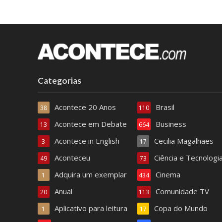
Categorias
Acontece 20 Anos
Brasil
38
110
Acontece em Debate
Business
13
664
Acontece in English
Cecilia Magalhães
3
17
Aconteceu
Ciência e Tecnologi
49
73
Adquira um exemplar
Cinema
1
434
Anual
Comunidade TV
20
113
Aplicativo para leitura
Copa do Mundo
1
17