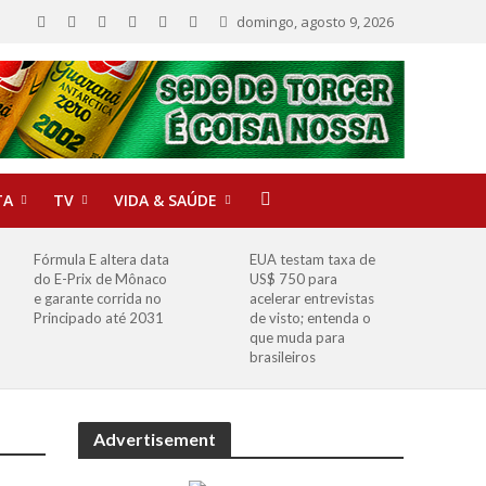
domingo, agosto 9, 2026
TA
TV
VIDA & SAÚDE
Fórmula E altera data
EUA testam taxa de
do E-Prix de Mônaco
US$ 750 para
e garante corrida no
acelerar entrevistas
Principado até 2031
de visto; entenda o
que muda para
brasileiros
Advertisement