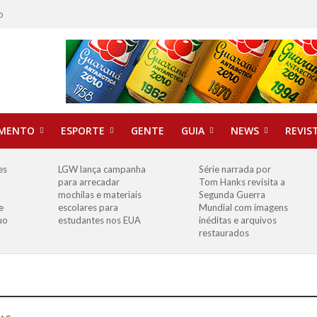
o
IMENTO
ESPORTE
GENTE
GUIA
NEWS
REVIS
es
LGW lança campanha
Série narrada por
para arrecadar
Tom Hanks revisita a
mochilas e materiais
Segunda Guerra
e
escolares para
Mundial com imagens
uo
estudantes nos EUA
inéditas e arquivos
restaurados