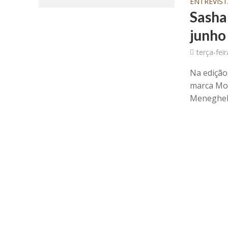
ENTREVIST
Sasha
junho
terça-fei
Na edição
marca Mon
Meneghel 