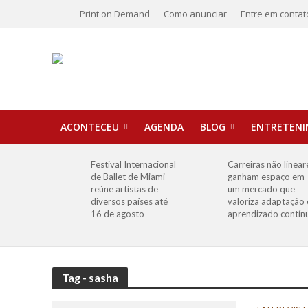
Print on Demand
Como anunciar
Entre em contat
ACONTECEU
AGENDA
BLOG
ENTRETEN
Festival Internacional
Carreiras não linear
de Ballet de Miami
ganham espaço em
reúne artistas de
um mercado que
diversos países até
valoriza adaptação 
16 de agosto
aprendizado contín
Tag - sasha