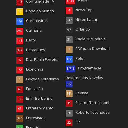
News
Comunidade TV
1.156
113
News Top
Copa do Mundo
4
17
Nilson Lattari
Coronavirus
237
164
Orlando
Culinária
97
240
Paola Tucunduva
Decor
31
141
PDF para Download
Destaques
1
342
Pets
Dra. Paula Ferreira
162
6
Programe-se
Economia
1.711
156
Resumo das Novelas
Edições Anteriores
1
410
Educação
68
Revista
141
Emili Barberino
11
Ricardo Tomassoni
15
Entretenimento
61
Roberto Tucunduva
26
Entrevistas
324
RP
22
Esporte