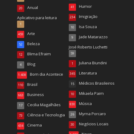
Humor
Anual
41
20
Imigração
Aplicativo para leitura
234
1
Isa Souza
10
Arte
459
Jade Matarazzo
9
Beleza
52
José Roberto Luchetti
Blima Efraim
59
12
Juliana Biundini
Blog
1
4
Literatura
Bom dia Acontece
345
1.408
Médicos Brasileiros
Brasil
15
110
Mikaela Paim
Business
10
663
Música
Cecilia Magalhães
830
17
Myrna Porcaro
Ciência e Tecnologia
26
73
Negócios Locais
Cinema
30
434