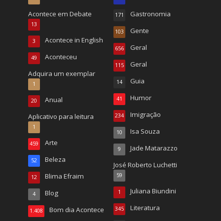
Acontece em Debate
Gastronomia
171
13
Gente
103
Acontece in English
3
Geral
656
Aconteceu
49
Geral
115
Adquira um exemplar
Guia
14
1
Humor
Anual
41
20
Imigração
Aplicativo para leitura
234
1
Isa Souza
10
Arte
459
Jade Matarazzo
9
Beleza
52
José Roberto Luchetti
Blima Efraim
59
12
Juliana Biundini
Blog
1
4
Literatura
Bom dia Acontece
345
1.408