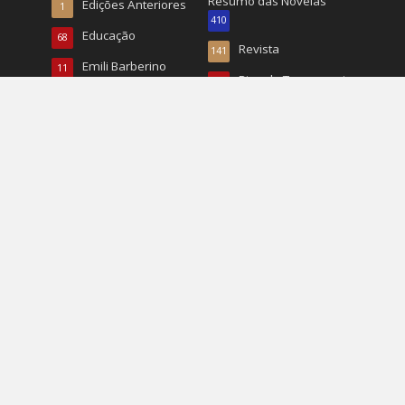
Resumo das Novelas
Edições Anteriores
1
410
Educação
68
Revista
141
Emili Barberino
11
Ricardo Tomassoni
15
Entretenimento
61
Roberto Tucunduva
26
Entrevistas
324
RP
22
Esporte
784
Turismo
496
Esportes
20
TV
167
EUA
1.068
Vida & Saúde
90
Eventos
1.226
Vida e Saúde
932
Fashion
337
Wal Reis
95