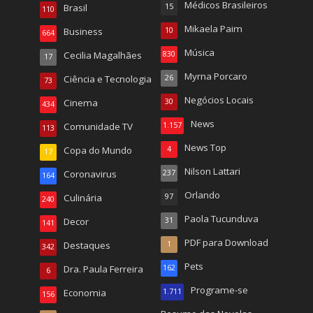
Médicos Brasileiros
Brasil
15
110
Mikaela Paim
Business
10
664
Música
Cecilia Magalhães
830
17
Myrna Porcaro
Ciência e Tecnologia
26
73
Negócios Locais
Cinema
30
434
News
Comunidade TV
1.157
113
News Top
Copa do Mundo
4
17
Nilson Lattari
Coronavirus
237
164
Orlando
Culinária
97
240
Paola Tucunduva
Decor
31
141
PDF para Download
Destaques
1
342
Pets
Dra. Paula Ferreira
162
6
Programe-se
Economia
1.711
156