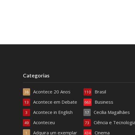
Categorias
Acontece 20 Anos
Brasil
38
110
Acontece em Debate
Business
13
663
Acontece in English
Cecilia Magalhães
3
17
Aconteceu
Ciência e Tecnologi
49
73
Adquira um exemplar
Cinema
1
434