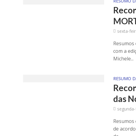
RESUMO D
Recor
MOR
sexta-fei
Resumos d
com a ediç
Michele...
RESUMO D
Recor
das N
segunda-f
Resumos d
de acordo