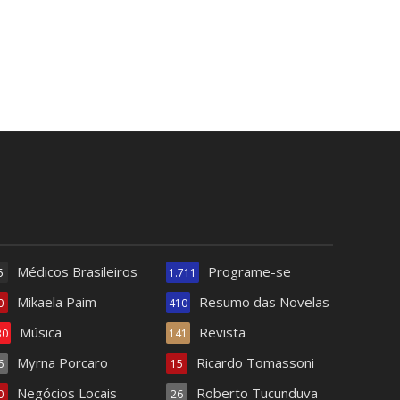
Médicos Brasileiros
Programe-se
5
1.711
Mikaela Paim
Resumo das Novelas
0
410
Música
Revista
30
141
Myrna Porcaro
Ricardo Tomassoni
6
15
Negócios Locais
Roberto Tucunduva
0
26