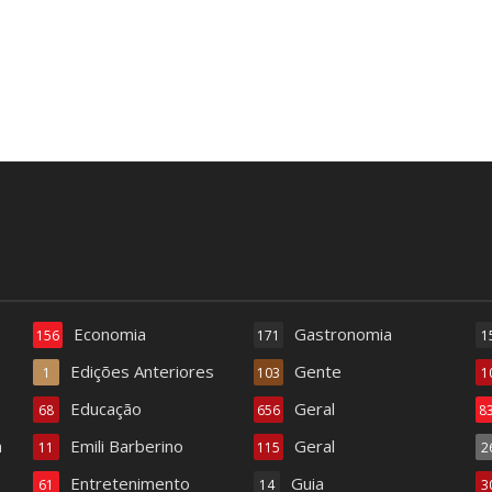
Economia
Gastronomia
156
171
1
Edições Anteriores
Gente
1
103
1
Educação
Geral
68
656
8
a
Emili Barberino
Geral
11
115
2
Entretenimento
Guia
61
14
3