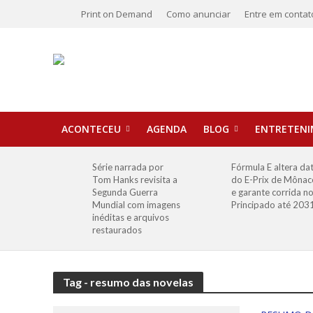
Print on Demand
Como anunciar
Entre em contat
ACONTECEU
AGENDA
BLOG
ENTRETEN
Série narrada por
Fórmula E altera da
Tom Hanks revisita a
do E-Prix de Mônac
Segunda Guerra
e garante corrida n
Mundial com imagens
Principado até 203
inéditas e arquivos
restaurados
Tag - resumo das novelas