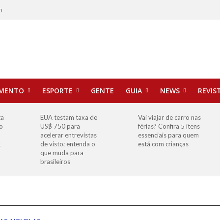
o
IMENTO
ESPORTE
GENTE
GUIA
NEWS
REVIS
ta
EUA testam taxa de
Vai viajar de carro nas
o
US$ 750 para
férias? Confira 5 itens
o
acelerar entrevistas
essenciais para quem
1
de visto; entenda o
está com crianças
que muda para
brasileiros