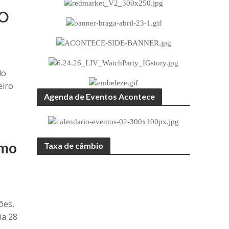
DO
do
eiro
Agenda de Eventos Acontece
umo
Taxa de câmbio
ões,
ia 28