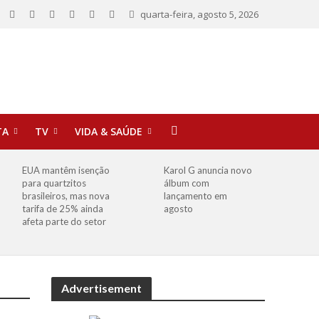
quarta-feira, agosto 5, 2026
TA
TV
VIDA & SAÚDE
EUA mantêm isenção
Karol G anuncia novo
para quartzitos
álbum com
brasileiros, mas nova
lançamento em
tarifa de 25% ainda
agosto
afeta parte do setor
Advertisement