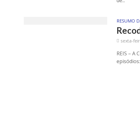
de...
RESUMO D
Recod
sexta-fei
REIS – A 
episódios: