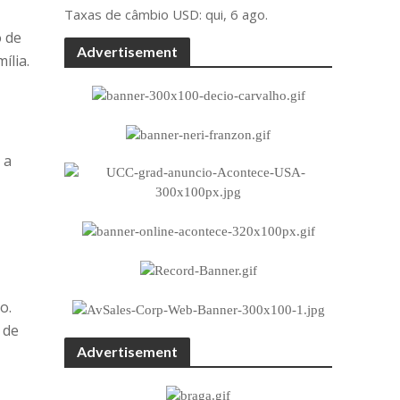
Taxas de câmbio
USD
: qui, 6 ago.
o de
Advertisement
ília.
 a
o.
 de
Advertisement