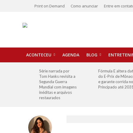
Print on Demand
Como anunciar
Entre em contat
ACONTECEU
AGENDA
BLOG
ENTRETEN
Série narrada por
Fórmula E altera da
Tom Hanks revisita a
do E-Prix de Mônac
Segunda Guerra
e garante corrida n
Mundial com imagens
Principado até 203
inéditas e arquivos
restaurados