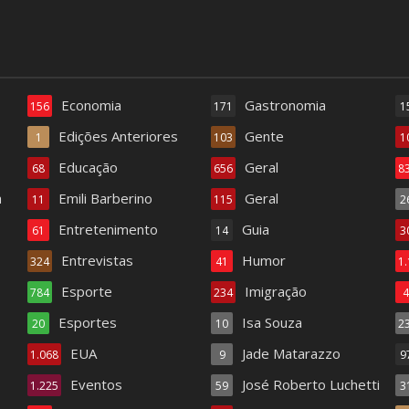
Economia
Gastronomia
156
171
1
Edições Anteriores
Gente
1
103
1
Educação
Geral
68
656
8
a
Emili Barberino
Geral
11
115
2
Entretenimento
Guia
61
14
3
Entrevistas
Humor
324
41
1
Esporte
Imigração
784
234
Esportes
Isa Souza
20
10
2
EUA
Jade Matarazzo
1.068
9
9
Eventos
José Roberto Luchetti
1.225
59
3