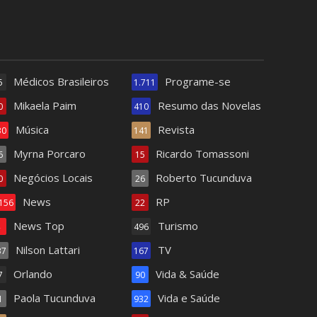
Médicos Brasileiros
Programe-se
5
1.711
Mikaela Paim
Resumo das Novelas
0
410
Música
Revista
30
141
Myrna Porcaro
Ricardo Tomassoni
6
15
Negócios Locais
Roberto Tucunduva
0
26
News
RP
.156
22
News Top
Turismo
4
496
Nilson Lattari
TV
37
167
Orlando
Vida & Saúde
7
90
Paola Tucunduva
Vida e Saúde
1
932