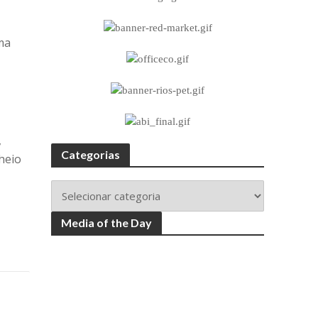
ma
,
Categorias
heio
Media of the Day