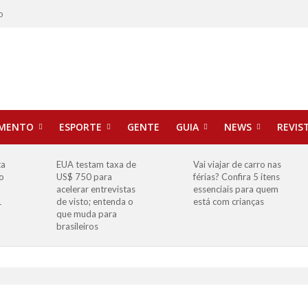
o
IMENTO
ESPORTE
GENTE
GUIA
NEWS
REVIS
ta
EUA testam taxa de
Vai viajar de carro nas
o
US$ 750 para
férias? Confira 5 itens
o
acelerar entrevistas
essenciais para quem
1
de visto; entenda o
está com crianças
que muda para
brasileiros