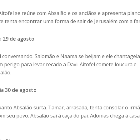
. Aitofel se reúne com Absalão e os anciãos e apresenta plan
e tenta encontrar uma forma de sair de Jerusalém com a fam
ia 29 de agosto
i conversando. Salomão e Naama se beijam e ele chantageia
 perigo para levar recado a Davi. Aitofel comete loucura e
alão.
dia 30 de agosto
uanto Absalão surta. Tamar, arrasada, tenta consolar o irmã
om seu povo. Absalão sai à caça do pai. Adonias chega à casa