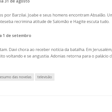
dia 31 de agosto
idos por Barzilai. Joabe e seus homens encontram Absalão. U
teseba recrimina atitude de Salomão e Hagite escuta tudo.
dia 1 de setembro
am. Davi chora ao receber notícia da batalha.
Em Jerusalém
o voltando e se angustia. Adonias retorna para o palácio c
resumo das novelas
televisão