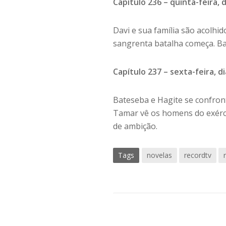
Capítulo 236 – quinta-feira, 
Davi e sua família são acolh
sangrenta batalha começa. Ba
Capítulo 237 – sexta-feira, 
Bateseba e Hagite se confront
Tamar vê os homens do exércit
de ambição.
Tags
novelas
recordtv