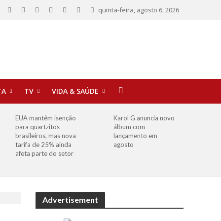
quinta-feira, agosto 6, 2026
TA
TV
VIDA & SAÚDE
EUA mantêm isenção
Karol G anuncia novo
para quartzitos
álbum com
brasileiros, mas nova
lançamento em
tarifa de 25% ainda
agosto
afeta parte do setor
Advertisement