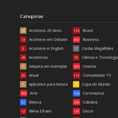
Categorias
Acontece 20 Anos
Brasil
38
110
Acontece em Debate
Business
13
663
Acontece in English
Cecilia Magalhães
3
17
Aconteceu
Ciência e Tecnologi
49
73
Adquira um exemplar
Cinema
1
434
Anual
Comunidade TV
20
113
Aplicativo para leitura
Copa do Mundo
1
17
Arte
Coronavirus
459
164
Beleza
Culinária
52
240
Blima Efraim
Decor
12
141