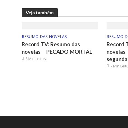
Veja também
RESUMO DAS NOVELAS
RESUMO D
Record TV: Resumo das
Record 
novelas – PECADO MORTAL
novelas
segunda 
8 Min Leitura
7 Min Leit