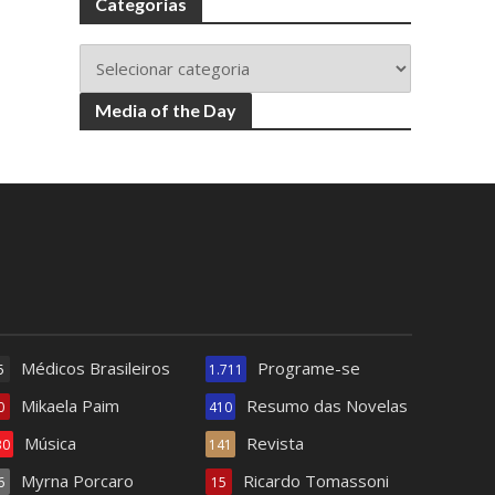
Categorias
Media of the Day
Médicos Brasileiros
Programe-se
5
1.711
Mikaela Paim
Resumo das Novelas
0
410
Música
Revista
30
141
Myrna Porcaro
Ricardo Tomassoni
6
15