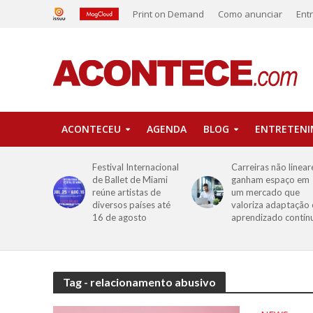
Print on Demand
Como anunciar
Ent
ACONTECEU
AGENDA
BLOG
ENTRETEN
Festival Internacional
Carreiras não linear
de Ballet de Miami
ganham espaço em
reúne artistas de
um mercado que
diversos países até
valoriza adaptação 
16 de agosto
aprendizado contín
Tag - relacionamento abusivo