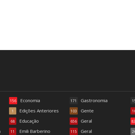
Economia
Gastronomia
156
171
1
Edições Anteriores
Gente
1
103
1
Educação
Geral
68
656
8
a
Emili Barberino
Geral
11
115
2