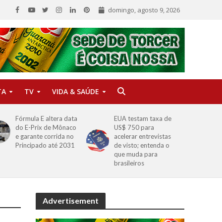
domingo, agosto 9, 2026
TA
TV
VIDA & SAÚDE
Fórmula E altera data
EUA testam taxa de
do E-Prix de Mônaco
US$ 750 para
e garante corrida no
acelerar entrevistas
Principado até 2031
de visto; entenda o
que muda para
brasileiros
Advertisement