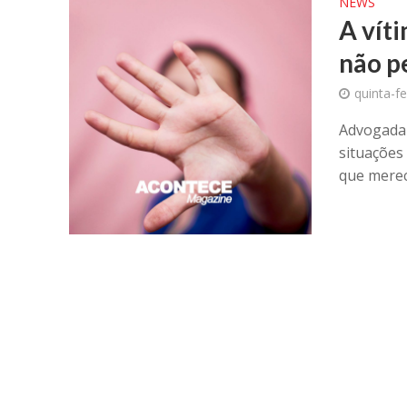
NEWS
A vít
não p
quinta-f
Advogada 
situações
que merece