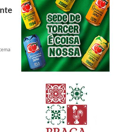
ente
 tema