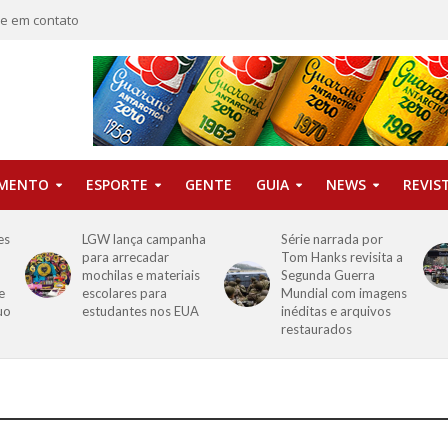
re em contato
IMENTO
ESPORTE
GENTE
GUIA
NEWS
REVIS
es
LGW lança campanha
Série narrada por
para arrecadar
Tom Hanks revisita a
mochilas e materiais
Segunda Guerra
e
escolares para
Mundial com imagens
uo
estudantes nos EUA
inéditas e arquivos
restaurados