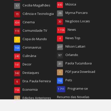
Música
Cecilia Magalhães
830
17
Myrna Porcaro
Ciência e Tecnologia
26
73
Negócios Locais
Cinema
30
434
News
Comunidade TV
1.156
113
News Top
Copa do Mundo
4
17
Nilson Lattari
Coronavirus
237
164
Orlando
Culinária
97
240
Paola Tucunduva
Decor
31
141
PDF para Download
Destaques
1
342
Pets
Dra. Paula Ferreira
162
6
Programe-se
Economia
1.711
156
Resumo das Novelas
Edições Anteriores
1
410
Educação
68
Revista
141