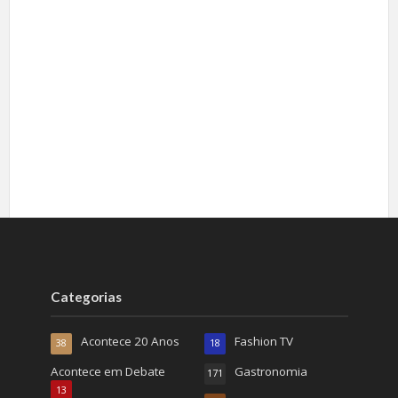
Categorias
Acontece 20 Anos
Fashion TV
38
18
Acontece em Debate
Gastronomia
171
13