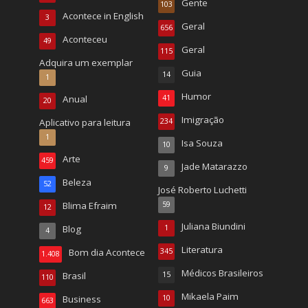
Gente
103
Acontece in English
3
Geral
656
Aconteceu
49
Geral
115
Adquira um exemplar
Guia
14
1
Humor
Anual
41
20
Imigração
Aplicativo para leitura
234
1
Isa Souza
10
Arte
459
Jade Matarazzo
9
Beleza
52
José Roberto Luchetti
Blima Efraim
59
12
Juliana Biundini
Blog
1
4
Literatura
Bom dia Acontece
345
1.408
Médicos Brasileiros
Brasil
15
110
Mikaela Paim
Business
10
663