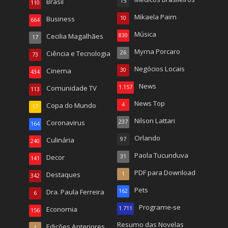
Brasil
15
110
Mikaela Paim
Business
10
664
Música
Cecilia Magalhães
830
17
Myrna Porcaro
Ciência e Tecnologia
26
73
Negócios Locais
Cinema
30
434
News
Comunidade TV
1.157
113
News Top
Copa do Mundo
4
17
Nilson Lattari
Coronavirus
237
164
Orlando
Culinária
97
240
Paola Tucunduva
Decor
31
141
PDF para Download
Destaques
1
342
Pets
Dra. Paula Ferreira
162
6
Programe-se
Economia
1.711
156
Resumo das Novelas
Edições Anteriores
1