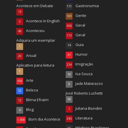
Acontece em Debate
Gastronomia
171
13
Gente
103
Acontece in English
3
Geral
656
Aconteceu
49
Geral
115
Adquira um exemplar
Guia
14
1
Humor
Anual
41
20
Imigração
Aplicativo para leitura
234
1
Isa Souza
10
Arte
459
Jade Matarazzo
9
Beleza
52
José Roberto Luchetti
Blima Efraim
59
12
Juliana Biundini
Blog
1
4
Literatura
Bom dia Acontece
345
1.408
Médicos Brasileiros