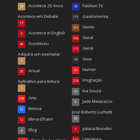
Acontece 20 Anos
Fashion TV
38
18
Acontece em Debate
Gastronomia
171
13
Gente
103
Acontece in English
3
Geral
656
Aconteceu
49
Geral
115
Adquira um exemplar
Guia
14
1
Humor
Anual
41
20
Imigração
Aplicativo para leitura
234
1
Isa Souza
10
Arte
459
Jade Matarazzo
9
Beleza
52
José Roberto Luchetti
Blima Efraim
59
12
Juliana Biundini
Blog
1
4
Literatura
345