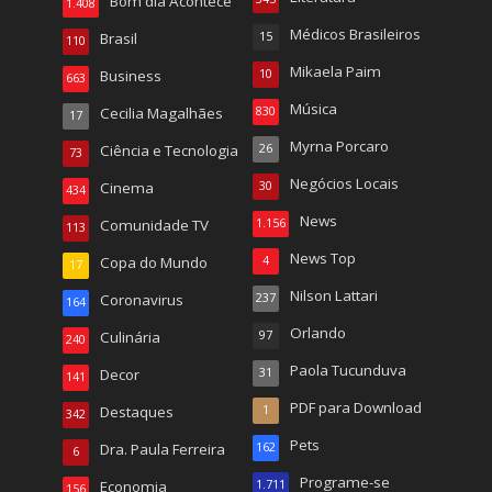
Bom dia Acontece
1.408
Médicos Brasileiros
Brasil
15
110
Mikaela Paim
Business
10
663
Música
Cecilia Magalhães
830
17
Myrna Porcaro
Ciência e Tecnologia
26
73
Negócios Locais
Cinema
30
434
News
Comunidade TV
1.156
113
News Top
Copa do Mundo
4
17
Nilson Lattari
Coronavirus
237
164
Orlando
Culinária
97
240
Paola Tucunduva
Decor
31
141
PDF para Download
Destaques
1
342
Pets
Dra. Paula Ferreira
162
6
Programe-se
Economia
1.711
156