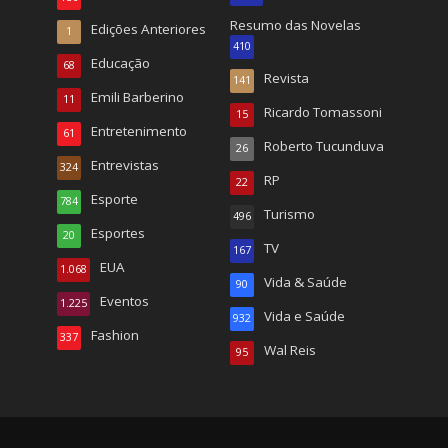
Resumo das Novelas
Edições Anteriores
1
410
Educação
68
Revista
141
Emili Barberino
11
Ricardo Tomassoni
15
Entretenimento
61
Roberto Tucunduva
26
Entrevistas
324
RP
22
Esporte
784
Turismo
496
Esportes
20
TV
167
EUA
1.068
Vida & Saúde
90
Eventos
1.225
Vida e Saúde
932
Fashion
337
Wal Reis
95