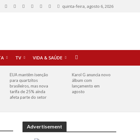
quinta-feira, agosto 6, 2026
TA
TV
VIDA & SAÚDE
EUA mantêm isenção
Karol G anuncia novo
para quartzitos
álbum com
brasileiros, mas nova
lançamento em
tarifa de 25% ainda
agosto
afeta parte do setor
Advertisement