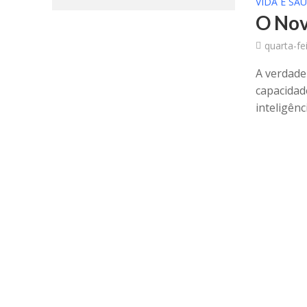
VIDA E SA
O Nov
quarta-fe
A verdade
capacidad
inteligênc