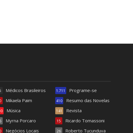
Médicos Brasileiros
Programe-se
5
1.711
Mikaela Paim
Resumo das Novelas
0
410
Música
Revista
30
141
Myrna Porcaro
Ricardo Tomassoni
6
15
Negócios Locais
Roberto Tucunduva
0
26