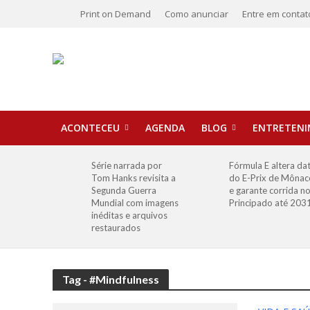
Print on Demand
Como anunciar
Entre em contat
ACONTECEU
AGENDA
BLOG
ENTRETEN
Série narrada por
Fórmula E altera da
Tom Hanks revisita a
do E-Prix de Mônac
Segunda Guerra
e garante corrida n
Mundial com imagens
Principado até 203
inéditas e arquivos
restaurados
Tag - #Mindfulness