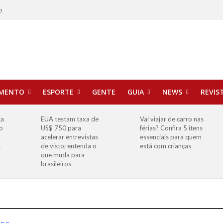
o
IMENTO
ESPORTE
GENTE
GUIA
NEWS
REVIS
ta
EUA testam taxa de
Vai viajar de carro nas
o
US$ 750 para
férias? Confira 5 itens
o
acelerar entrevistas
essenciais para quem
1
de visto; entenda o
está com crianças
que muda para
brasileiros