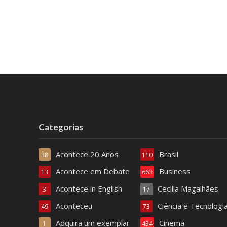
Categorias
Acontece 20 Anos
Brasil
38
110
Acontece em Debate
Business
13
663
Acontece in English
Cecilia Magalhães
3
17
Aconteceu
Ciência e Tecnologi
49
73
Adquira um exemplar
Cinema
1
434