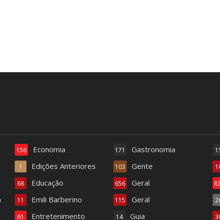
Economia
Gastronomia
156
171
1
Edições Anteriores
Gente
1
103
1
Educação
Geral
68
656
8
a
Emili Barberino
Geral
11
115
2
Entretenimento
Guia
61
14
3