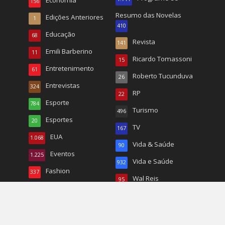
Economia
156
Resumo das Novelas
Edições Anteriores
1
410
Educação
68
Revista
141
Emili Barberino
11
Ricardo Tomassoni
15
Entretenimento
61
Roberto Tucunduva
26
Entrevistas
324
RP
22
Esporte
784
Turismo
496
Esportes
20
TV
167
EUA
1.068
Vida & Saúde
90
Eventos
1.225
Vida e Saúde
932
Fashion
337
Wal Reis
95