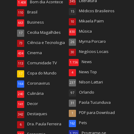
Literatura
Bom dia Acontece
345
1.408
Médicos Brasileiros
Brasil
15
110
Mikaela Paim
Business
10
663
Música
Cecilia Magalhães
830
17
Myrna Porcaro
Ciência e Tecnologia
26
73
Negócios Locais
Cinema
30
434
News
Comunidade TV
1.156
113
News Top
Copa do Mundo
4
17
Nilson Lattari
Coronavirus
237
164
Orlando
Culinária
97
240
Paola Tucunduva
Decor
31
141
PDF para Download
Destaques
1
342
Pets
Dra. Paula Ferreira
162
6
Programe-se
1.711