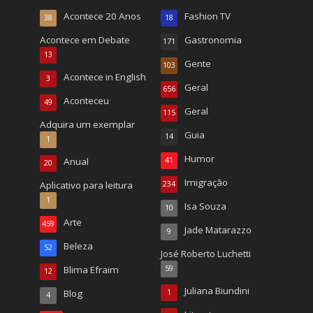
Acontece 20 Anos
Fashion TV
38
18
Acontece em Debate
Gastronomia
171
13
Gente
103
Acontece in English
3
Geral
656
Aconteceu
49
Geral
115
Adquira um exemplar
Guia
14
1
Humor
Anual
41
20
Imigração
Aplicativo para leitura
234
1
Isa Souza
10
Arte
459
Jade Matarazzo
9
Beleza
52
José Roberto Luchetti
Blima Efraim
59
12
Juliana Biundini
Blog
1
4