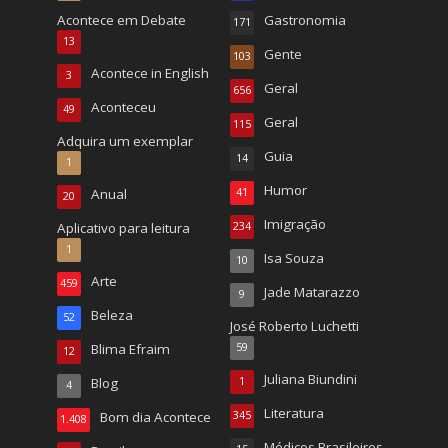
Acontece em Debate
Gastronomia
171
13
Gente
103
Acontece in English
3
Geral
656
Aconteceu
49
Geral
115
Adquira um exemplar
Guia
14
1
Humor
Anual
41
20
Imigração
Aplicativo para leitura
234
1
Isa Souza
10
Arte
459
Jade Matarazzo
9
Beleza
52
José Roberto Luchetti
Blima Efraim
59
12
Juliana Biundini
Blog
1
4
Literatura
Bom dia Acontece
345
1.408
Médicos Brasileiros