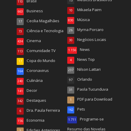
Brasil
15
110
Mikaela Paim
Business
10
663
Música
Cecilia Magalhães
830
17
Myrna Porcaro
Ciência e Tecnologia
26
73
Negócios Locais
Cinema
30
434
News
Comunidade TV
1.156
113
News Top
Copa do Mundo
4
17
Nilson Lattari
Coronavirus
237
164
Orlando
Culinária
97
240
Paola Tucunduva
Decor
31
141
PDF para Download
Destaques
1
342
Pets
Dra. Paula Ferreira
162
6
Programe-se
Economia
1.711
156
Resumo das Novelas
Edições Anteriores
1