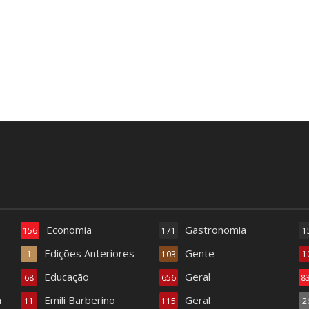
Economia
Gastronomia
156
171
1
Edições Anteriores
Gente
1
103
1
Educação
Geral
68
656
8
a
Emili Barberino
Geral
11
115
2