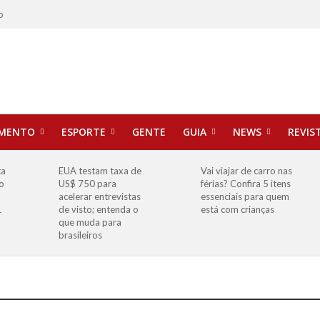
o
IMENTO
ESPORTE
GENTE
GUIA
NEWS
REVIS
ta
EUA testam taxa de
Vai viajar de carro nas
o
US$ 750 para
férias? Confira 5 itens
o
acelerar entrevistas
essenciais para quem
1
de visto; entenda o
está com crianças
que muda para
brasileiros