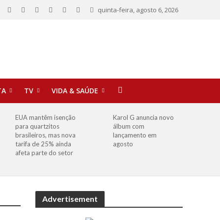
quinta-feira, agosto 6, 2026
TA
TV
VIDA & SAÚDE
EUA mantêm isenção
Karol G anuncia novo
para quartzitos
álbum com
brasileiros, mas nova
lançamento em
tarifa de 25% ainda
agosto
afeta parte do setor
Advertisement