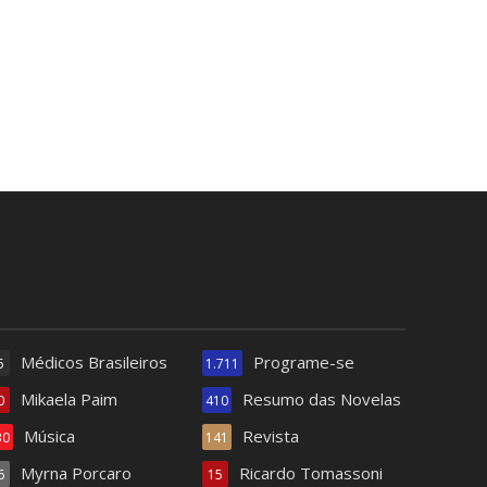
Médicos Brasileiros
Programe-se
5
1.711
Mikaela Paim
Resumo das Novelas
0
410
Música
Revista
30
141
Myrna Porcaro
Ricardo Tomassoni
6
15