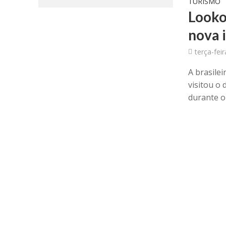
TURISMO
Looko
nova 
terça-fei
A brasile
visitou o
durante o 