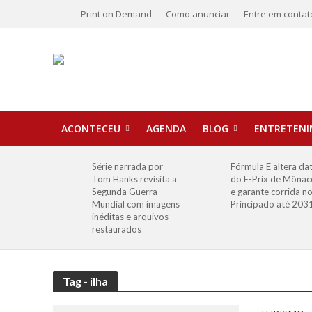
Print on Demand
Como anunciar
Entre em contat
ACONTECEU
AGENDA
BLOG
ENTRETEN
Série narrada por
Fórmula E altera da
Tom Hanks revisita a
do E-Prix de Mônac
Segunda Guerra
e garante corrida n
Mundial com imagens
Principado até 203
inéditas e arquivos
restaurados
Tag - ilha