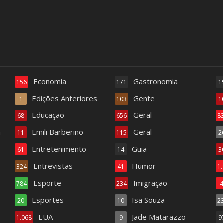
Economia
Gastronomia
156
171
1
Edições Anteriores
Gente
1
103
1
Educação
Geral
68
656
8
a
Emili Barberino
Geral
11
115
2
Entretenimento
Guia
61
14
3
Entrevistas
Humor
324
41
1
Esporte
Imigração
784
234
Esportes
Isa Souza
20
10
2
EUA
Jade Matarazzo
1.068
9
9