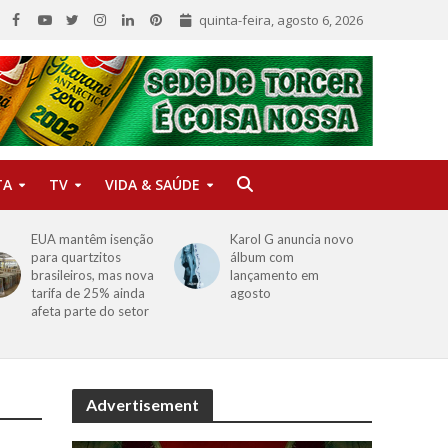
quinta-feira, agosto 6, 2026
TA
TV
VIDA & SAÚDE
EUA mantêm isenção
Karol G anuncia novo
para quartzitos
álbum com
brasileiros, mas nova
lançamento em
tarifa de 25% ainda
agosto
afeta parte do setor
Advertisement