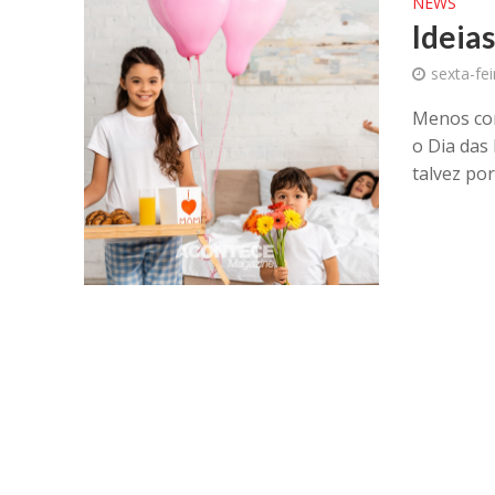
NEWS
Ideia
sexta-fe
Menos cor
o Dia das
talvez por 