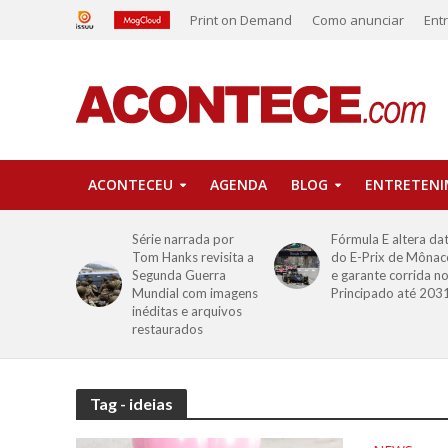
Print on Demand
Como anunciar
Ent
ACONTECEU
AGENDA
BLOG
ENTRETEN
Série narrada por
Fórmula E altera da
Tom Hanks revisita a
do E-Prix de Mônac
Segunda Guerra
e garante corrida n
Mundial com imagens
Principado até 203
inéditas e arquivos
restaurados
Tag - ideias