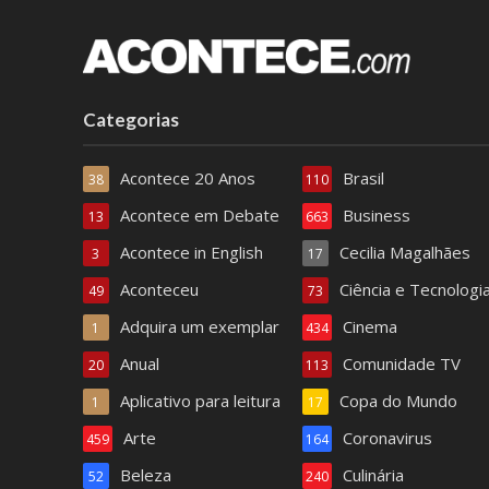
Categorias
Acontece 20 Anos
Brasil
38
110
Acontece em Debate
Business
13
663
Acontece in English
Cecilia Magalhães
3
17
Aconteceu
Ciência e Tecnologi
49
73
Adquira um exemplar
Cinema
1
434
Anual
Comunidade TV
20
113
Aplicativo para leitura
Copa do Mundo
1
17
Arte
Coronavirus
459
164
Beleza
Culinária
52
240