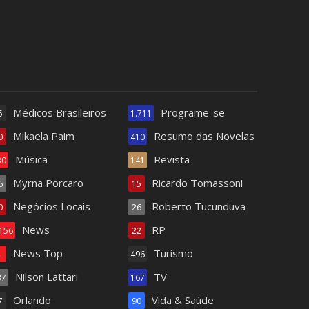
Médicos Brasileiros
Programe-se
5
1.711
Mikaela Paim
Resumo das Novelas
0
410
Música
Revista
30
141
Myrna Porcaro
Ricardo Tomassoni
6
15
Negócios Locais
Roberto Tucunduva
0
26
News
RP
.156
22
News Top
Turismo
4
496
Nilson Lattari
TV
37
167
Orlando
Vida & Saúde
7
90