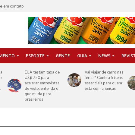
re em contato
IMENTO
ESPORTE
GENTE
GUIA
NEWS
REVIS
ta
EUA testam taxa de
Vai viajar de carro nas
o
US$ 750 para
férias? Confira 5 itens
o
acelerar entrevistas
essenciais para quem
1
de visto; entenda o
está com crianças
que muda para
brasileiros