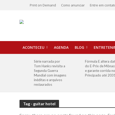
Print on Demand
Como anunciar
Entre em contat
ACONTECEU
AGENDA
BLOG
ENTRETEN
Série narrada por
Fórmula E altera da
Tom Hanks revisita a
do E-Prix de Mônac
Segunda Guerra
e garante corrida n
Mundial com imagens
Principado até 203
inéditas e arquivos
restaurados
Tag - guitar hotel