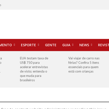
o
IMENTO
ESPORTE
GENTE
GUIA
NEWS
REVIS
ta
EUA testam taxa de
Vai viajar de carro nas
o
US$ 750 para
férias? Confira 5 itens
o
acelerar entrevistas
essenciais para quem
1
de visto; entenda o
está com crianças
que muda para
brasileiros