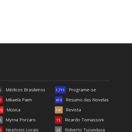
Médicos Brasileiros
Programe-se
5
1.711
Mikaela Paim
Resumo das Novelas
0
410
Música
Revista
30
141
Myrna Porcaro
Ricardo Tomassoni
6
15
Negócios Locais
Roberto Tucunduva
0
26