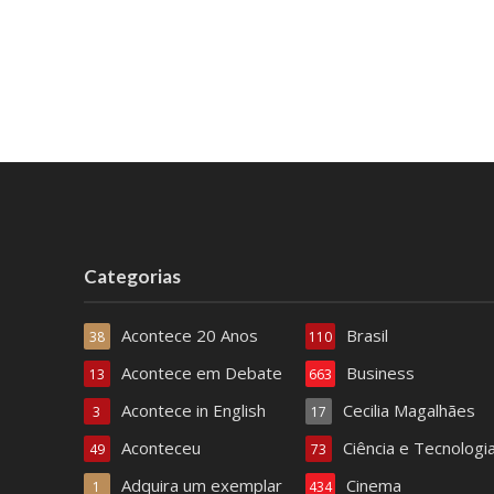
Categorias
Acontece 20 Anos
Brasil
38
110
Acontece em Debate
Business
13
663
Acontece in English
Cecilia Magalhães
3
17
Aconteceu
Ciência e Tecnologi
49
73
Adquira um exemplar
Cinema
1
434