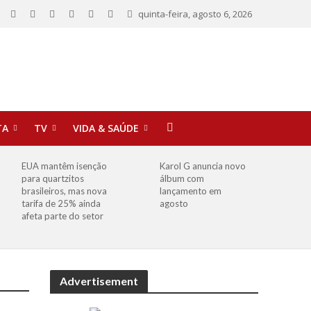
quinta-feira, agosto 6, 2026
TA
TV
VIDA & SAÚDE
EUA mantêm isenção
Karol G anuncia novo
para quartzitos
álbum com
brasileiros, mas nova
lançamento em
tarifa de 25% ainda
agosto
afeta parte do setor
Advertisement