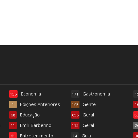
Economia
Gastronomia
156
171
1
Edições Anteriores
Gente
1
103
1
Educação
Geral
68
656
8
a
Emili Barberino
Geral
11
115
2
Entretenimento
Guia
61
14
3