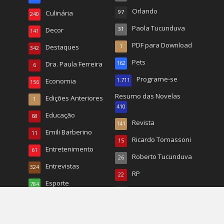
Orlando
Culinária
97
240
Paola Tucunduva
Decor
31
141
PDF para Download
Destaques
1
342
Pets
Dra. Paula Ferreira
162
6
Programe-se
Economia
1.711
156
Resumo das Novelas
Edições Anteriores
1
410
Educação
68
Revista
141
Emili Barberino
11
Ricardo Tomassoni
15
Entretenimento
61
Roberto Tucunduva
26
Entrevistas
324
RP
22
Esporte
784
Turismo
496
Esportes
20
TV
167
EUA
1.068