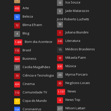
Isa Souza
10
Arte
459
Jade Matarazzo
9
Beleza
52
José Roberto Luchetti
Blima Efraim
59
12
Juliana Biundini
Blog
1
4
Literatura
Bom dia Acontece
345
1.408
Médicos Brasileiros
Brasil
15
110
Mikaela Paim
Business
10
664
Música
Cecilia Magalhães
830
17
Myrna Porcaro
Ciência e Tecnologia
26
73
Negócios Locais
Cinema
30
434
News
Comunidade TV
1.157
113
News Top
Copa do Mundo
4
17
Nilson Lattari
Coronavirus
237
164