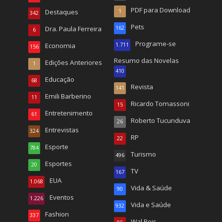
PDF para Download
Destaques
1
342
Pets
Dra. Paula Ferreira
162
6
Programe-se
Economia
1.711
156
Resumo das Novelas
Edições Anteriores
1
410
Educação
68
Revista
141
Emili Barberino
11
Ricardo Tomassoni
15
Entretenimento
61
Roberto Tucunduva
26
Entrevistas
324
RP
22
Esporte
784
Turismo
496
Esportes
20
TV
167
EUA
1.068
Vida & Saúde
90
Eventos
1.226
Vida e Saúde
932
Fashion
337
Wal Reis