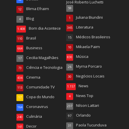
José Roberto Luchetti
Blima Efraim
59
12
Juliana Biundini
Blog
1
4
Literatura
Bom dia Acontece
345
1.408
Médicos Brasileiros
Brasil
15
110
Mikaela Paim
Business
10
664
Música
Cecilia Magalhães
830
17
Myrna Porcaro
Ciência e Tecnologia
26
73
Negócios Locais
Cinema
30
434
News
Comunidade TV
1.157
113
News Top
Copa do Mundo
4
17
Nilson Lattari
Coronavirus
237
164
Orlando
Culinária
97
240
Paola Tucunduva
Decor
31
141