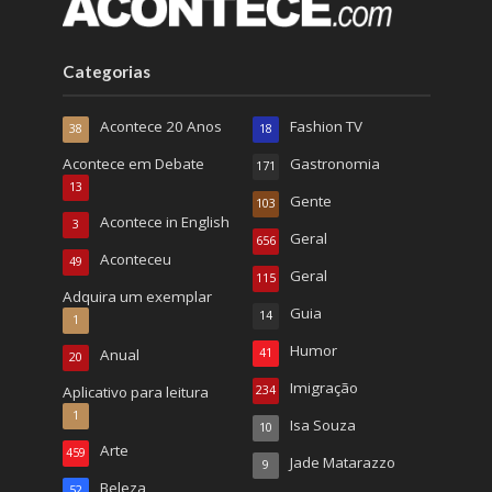
Categorias
Acontece 20 Anos
Fashion TV
38
18
Acontece em Debate
Gastronomia
171
13
Gente
103
Acontece in English
3
Geral
656
Aconteceu
49
Geral
115
Adquira um exemplar
Guia
14
1
Humor
Anual
41
20
Imigração
Aplicativo para leitura
234
1
Isa Souza
10
Arte
459
Jade Matarazzo
9
Beleza
52