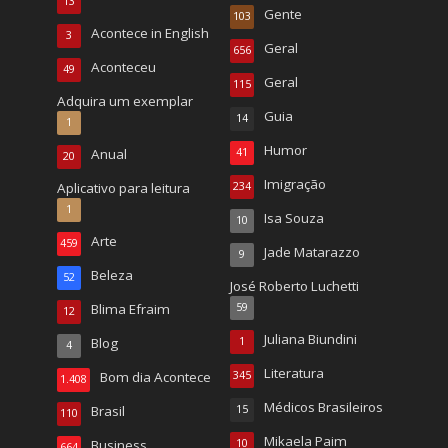
13
Gente
103
Acontece in English
3
Geral
656
Aconteceu
49
Geral
115
Adquira um exemplar
Guia
14
1
Humor
Anual
41
20
Imigração
Aplicativo para leitura
234
1
Isa Souza
10
Arte
459
Jade Matarazzo
9
Beleza
52
José Roberto Luchetti
Blima Efraim
59
12
Juliana Biundini
Blog
1
4
Literatura
Bom dia Acontece
345
1.408
Médicos Brasileiros
Brasil
15
110
Mikaela Paim
Business
10
664