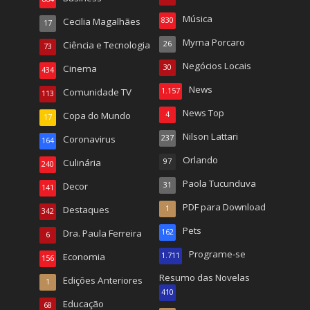
Música
Cecilia Magalhães
830
17
Myrna Porcaro
Ciência e Tecnologia
26
73
Negócios Locais
Cinema
30
434
News
Comunidade TV
1.157
113
News Top
Copa do Mundo
4
17
Nilson Lattari
Coronavirus
237
164
Orlando
Culinária
97
240
Paola Tucunduva
Decor
31
141
PDF para Download
Destaques
1
342
Pets
Dra. Paula Ferreira
162
6
Programe-se
Economia
1.711
156
Resumo das Novelas
Edições Anteriores
1
410
Educação
68