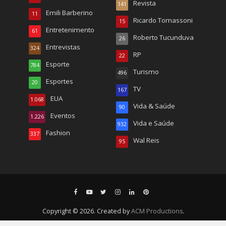
Revista
141
Emili Barberino
11
Ricardo Tomassoni
15
Entretenimento
61
Roberto Tucunduva
26
Entrevistas
324
RP
22
Esporte
784
Turismo
496
Esportes
20
TV
167
EUA
1.068
Vida & Saúde
90
Eventos
1.226
Vida e Saúde
932
Fashion
337
Wal Reis
95
Copyright © 2026. Created by
ACM Productions
.