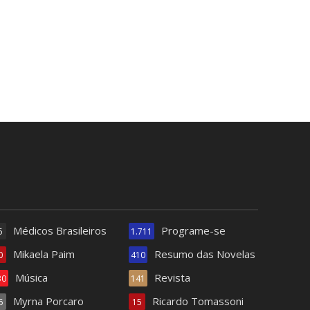
Médicos Brasileiros
Programe-se
5
1.711
Mikaela Paim
Resumo das Novelas
0
410
Música
Revista
30
141
Myrna Porcaro
Ricardo Tomassoni
6
15