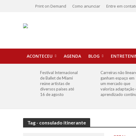
Print on Demand
Como anunciar
Entre em contat
ACONTECEU
AGENDA
BLOG
ENTRETEN
Festival Internacional
Carreiras não linear
de Ballet de Miami
ganham espaço em
reúne artistas de
um mercado que
diversos países até
valoriza adaptação 
16 de agosto
aprendizado contín
Tag - consulado itinerante