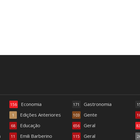
Economia
Gastronomia
156
171
1
Edições Anteriores
Gente
1
103
1
Educação
Geral
68
656
8
a
Emili Barberino
Geral
11
115
2