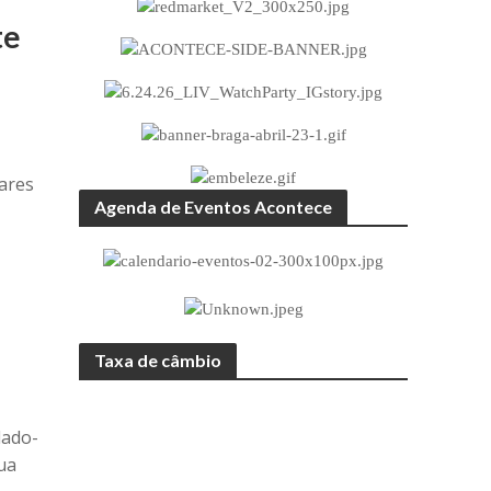
te
ares
Agenda de Eventos Acontece
Taxa de câmbio
lado-
sua