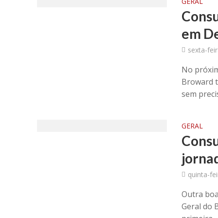
GERAL
Consu
em De
sexta-feir
No próximo
Broward t
sem precis
GERAL
Consu
jorna
quinta-fe
Outra boa
Geral do B