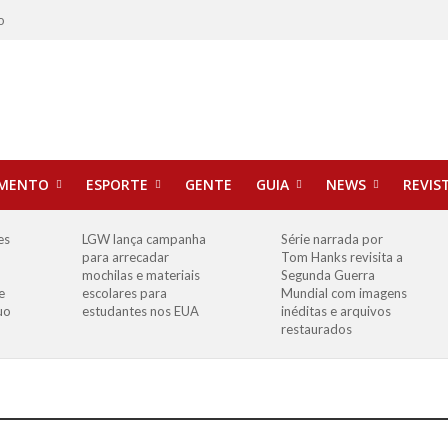
o
IMENTO
ESPORTE
GENTE
GUIA
NEWS
REVIS
es
LGW lança campanha
Série narrada por
para arrecadar
Tom Hanks revisita a
mochilas e materiais
Segunda Guerra
e
escolares para
Mundial com imagens
uo
estudantes nos EUA
inéditas e arquivos
restaurados