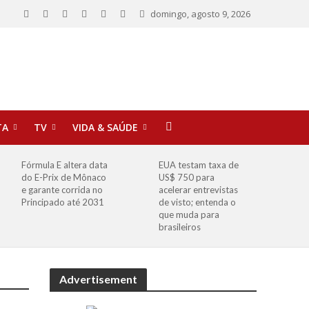
domingo, agosto 9, 2026
TA
TV
VIDA & SAÚDE
Fórmula E altera data
EUA testam taxa de
do E-Prix de Mônaco
US$ 750 para
e garante corrida no
acelerar entrevistas
Principado até 2031
de visto; entenda o
que muda para
brasileiros
Advertisement