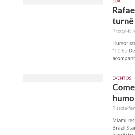
EUA
Rafae
turnê
terça-fei
Humorista
“Tô Só Des
acompanha
EVENTOS
Comed
humor
sexta-feir
Miami rec
Brazil St