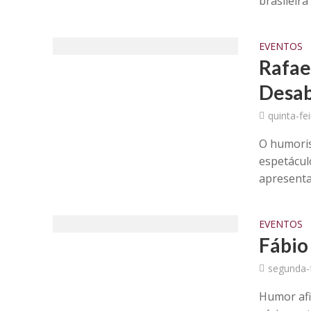
brasileira
EVENTOS
Rafae
Desab
quinta-fe
O humoris
espetácul
apresenta
EVENTOS
Fábio
segunda-f
Humor afi