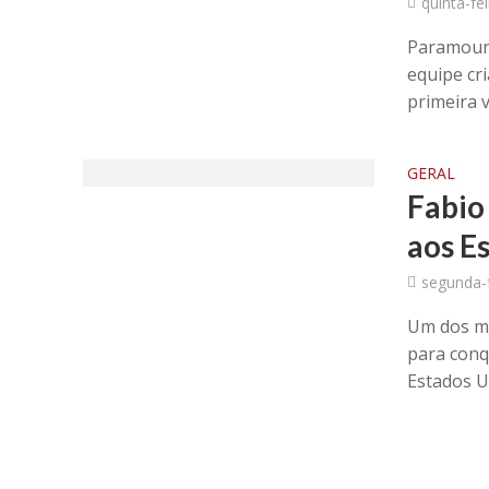
quinta-fe
Paramount
equipe cr
primeira v
GERAL
Fabio
aos E
segunda-f
Um dos ma
para conq
Estados Un