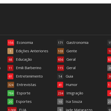
Economia
Gastronomia
156
171
1
Edições Anteriores
Gente
1
103
1
Educação
Geral
68
656
8
a
Emili Barberino
Geral
11
115
2
Entretenimento
Guia
61
14
3
Entrevistas
Humor
324
41
1
Esporte
Imigração
784
234
Esportes
Isa Souza
20
10
2
EUA
Jade Matarazzo
1.068
9
9