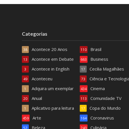
Categorias
Acontece 20 Anos
Brasil
38
110
Acontece em Debate
Business
13
663
Acontece in English
Cecilia Magalhães
3
17
Aconteceu
Ciência e Tecnologi
49
73
Adquira um exemplar
Cinema
1
434
Anual
Comunidade TV
20
113
Aplicativo para leitura
Copa do Mundo
1
17
Arte
Coronavirus
459
164
Beleza
Culinária
52
240