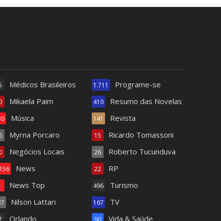
Médicos Brasileiros
Programe-se
5
1.711
Mikaela Paim
Resumo das Novelas
0
410
Música
Revista
30
141
Myrna Porcaro
Ricardo Tomassoni
6
15
Negócios Locais
Roberto Tucunduva
0
26
News
RP
.156
22
News Top
Turismo
4
496
Nilson Lattari
TV
37
167
Orlando
Vida & Saúde
7
90