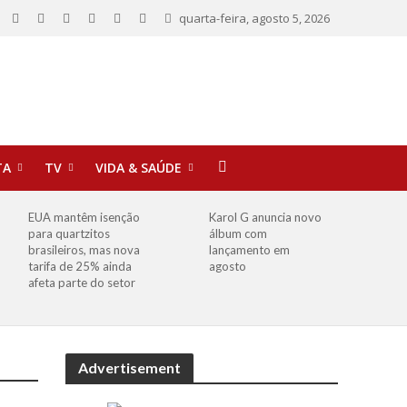
quarta-feira, agosto 5, 2026
TA
TV
VIDA & SAÚDE
EUA mantêm isenção
Karol G anuncia novo
para quartzitos
álbum com
brasileiros, mas nova
lançamento em
tarifa de 25% ainda
agosto
afeta parte do setor
Advertisement