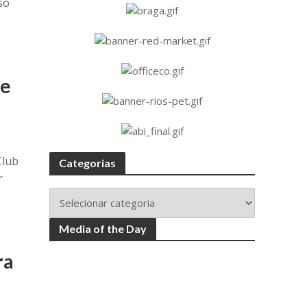
so
 e
Club
Categorias
r
Media of the Day
ra