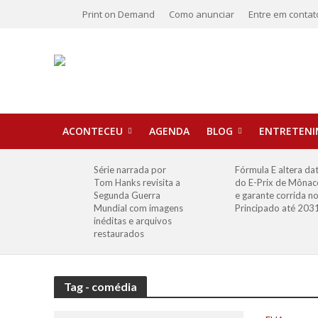
Print on Demand
Como anunciar
Entre em contat
ACONTECEU
AGENDA
BLOG
ENTRETEN
Série narrada por
Fórmula E altera da
Tom Hanks revisita a
do E-Prix de Mônac
Segunda Guerra
e garante corrida n
Mundial com imagens
Principado até 203
inéditas e arquivos
restaurados
Tag - comédia