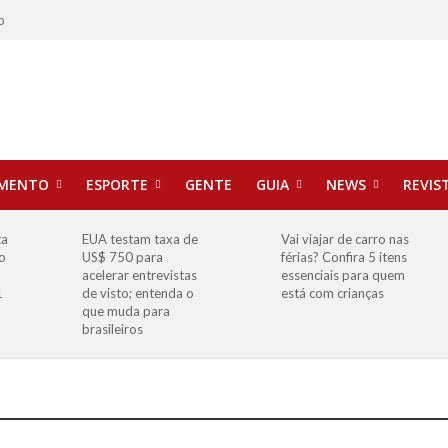
o
IMENTO
ESPORTE
GENTE
GUIA
NEWS
REVIS
ta
EUA testam taxa de
Vai viajar de carro nas
o
US$ 750 para
férias? Confira 5 itens
o
acelerar entrevistas
essenciais para quem
1
de visto; entenda o
está com crianças
que muda para
brasileiros