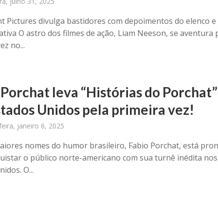
ira, julho 31, 2025
 Pictures divulga bastidores com depoimentos do elenco e
iativa O astro dos filmes de ação, Liam Neeson, se aventura 
ez no...
 Porchat leva “Histórias do Porchat”
stados Unidos pela primeira vez!
eira, janeiro 6, 2025
iores nomes do humor brasileiro, Fabio Porchat, está pro
uistar o público norte-americano com sua turnê inédita nos
idos. O...