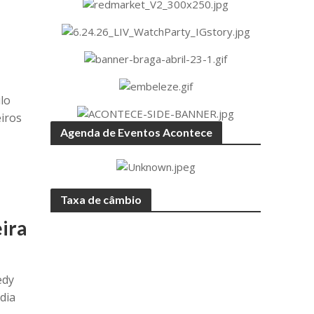
lo
eiros
Agenda de Eventos Acontece
Taxa de câmbio
ira
edy
dia