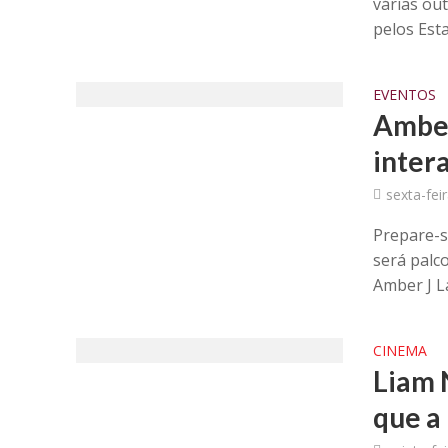
várias ou
pelos Esta
EVENTOS
Amber
inter
sexta-fei
Prepare-s
será palc
Amber J L
CINEMA
Liam 
que a