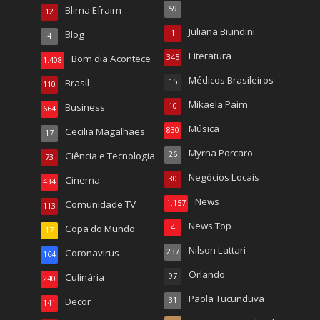
Blima Efraim
59
12
Juliana Biundini
Blog
1
4
Literatura
Bom dia Acontece
345
1.408
Médicos Brasileiros
Brasil
15
110
Mikaela Paim
Business
10
664
Música
Cecilia Magalhães
830
17
Myrna Porcaro
Ciência e Tecnologia
26
73
Negócios Locais
Cinema
30
434
News
Comunidade TV
1.157
113
News Top
Copa do Mundo
4
17
Nilson Lattari
Coronavirus
237
164
Orlando
Culinária
97
240
Paola Tucunduva
Decor
31
141