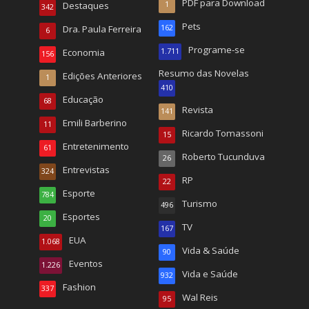
PDF para Download
Destaques
1
342
Pets
Dra. Paula Ferreira
162
6
Programe-se
Economia
1.711
156
Resumo das Novelas
Edições Anteriores
1
410
Educação
68
Revista
141
Emili Barberino
11
Ricardo Tomassoni
15
Entretenimento
61
Roberto Tucunduva
26
Entrevistas
324
RP
22
Esporte
784
Turismo
496
Esportes
20
TV
167
EUA
1.068
Vida & Saúde
90
Eventos
1.226
Vida e Saúde
932
Fashion
337
Wal Reis
95