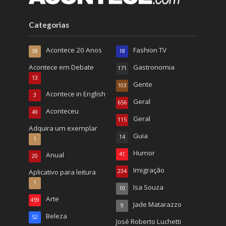
Categorias
Acontece 20 Anos
Fashion TV
38
18
Acontece em Debate
Gastronomia
171
13
Gente
103
Acontece in English
3
Geral
656
Aconteceu
49
Geral
115
Adquira um exemplar
Guia
14
1
Humor
Anual
41
20
Imigração
Aplicativo para leitura
234
1
Isa Souza
10
Arte
459
Jade Matarazzo
9
Beleza
52
José Roberto Luchetti