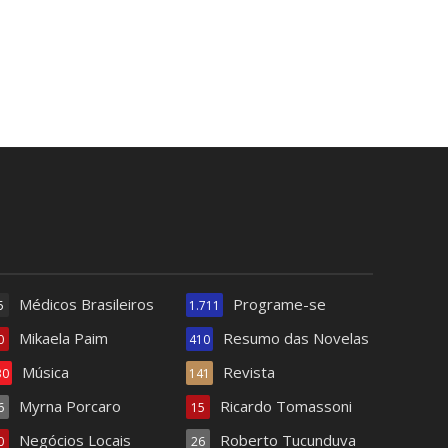
Médicos Brasileiros
Programe-se
5
1.711
Mikaela Paim
Resumo das Novelas
0
410
Música
Revista
30
141
Myrna Porcaro
Ricardo Tomassoni
6
15
Negócios Locais
Roberto Tucunduva
0
26