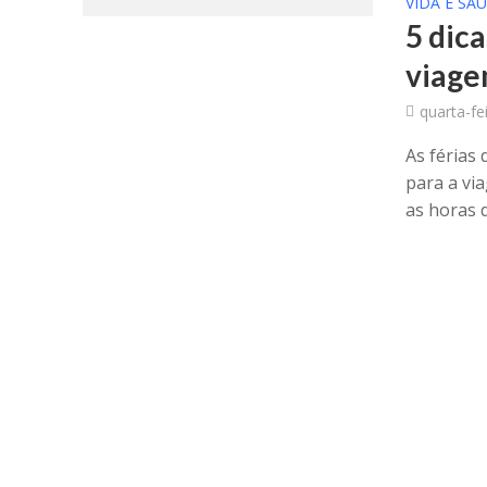
VIDA E SA
5 dic
viage
quarta-fe
As férias
para a vi
as horas d