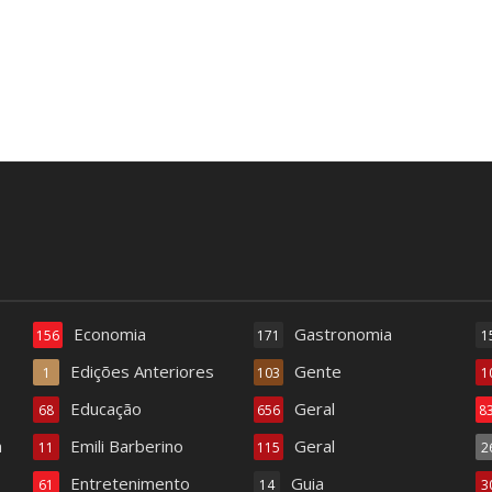
Economia
Gastronomia
156
171
1
Edições Anteriores
Gente
1
103
1
Educação
Geral
68
656
8
a
Emili Barberino
Geral
11
115
2
Entretenimento
Guia
61
14
3