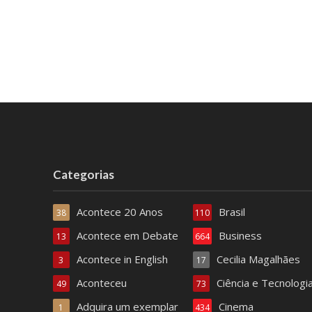
Categorias
Acontece 20 Anos
Brasil
38
110
Acontece em Debate
Business
13
664
Acontece in English
Cecilia Magalhães
3
17
Aconteceu
Ciência e Tecnologi
49
73
Adquira um exemplar
Cinema
1
434