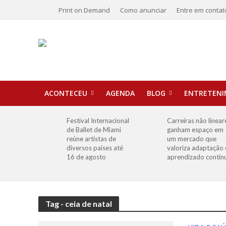
Print on Demand
Como anunciar
Entre em contat
ACONTECEU
AGENDA
BLOG
ENTRETEN
Festival Internacional
Carreiras não linear
de Ballet de Miami
ganham espaço em
reúne artistas de
um mercado que
diversos países até
valoriza adaptação 
16 de agosto
aprendizado contín
Tag - ceia de natal