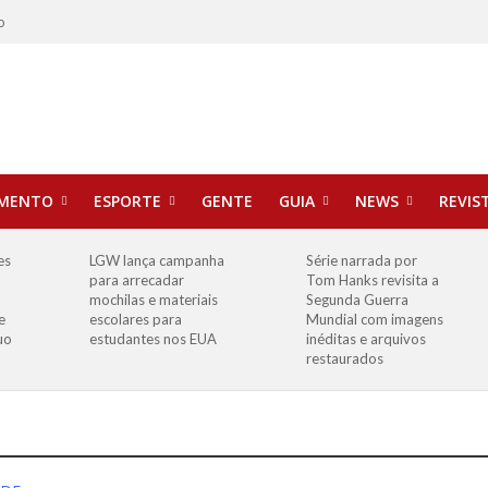
o
IMENTO
ESPORTE
GENTE
GUIA
NEWS
REVIS
es
LGW lança campanha
Série narrada por
para arrecadar
Tom Hanks revisita a
mochilas e materiais
Segunda Guerra
e
escolares para
Mundial com imagens
uo
estudantes nos EUA
inéditas e arquivos
restaurados