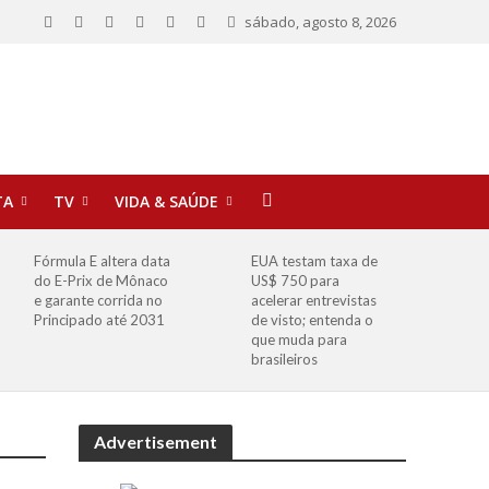
sábado, agosto 8, 2026
TA
TV
VIDA & SAÚDE
Fórmula E altera data
EUA testam taxa de
do E-Prix de Mônaco
US$ 750 para
e garante corrida no
acelerar entrevistas
Principado até 2031
de visto; entenda o
que muda para
brasileiros
Advertisement