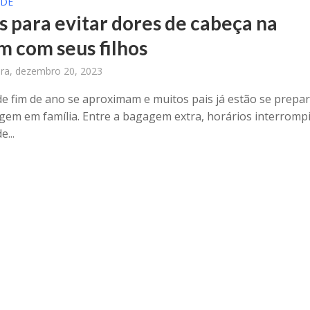
ÚDE
as para evitar dores de cabeça na
m com seus filhos
ira, dezembro 20, 2023
 de fim de ano se aproximam e muitos pais já estão se prepa
agem em família. Entre a bagagem extra, horários interromp
e...