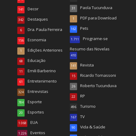
Paola Tucunduva
Decor
31
141
PDF para Download
Destaques
1
342
Pets
Dra. Paula Ferreira
162
6
Programe-se
Economia
1.711
156
Resumo das Novelas
Edições Anteriores
1
410
Educação
68
Revista
141
Emili Barberino
11
Ricardo Tomassoni
15
Entretenimento
61
Roberto Tucunduva
26
Entrevistas
324
RP
22
Esporte
784
Turismo
496
Esportes
20
TV
167
EUA
1.068
Vida & Saúde
90
Eventos
1.226