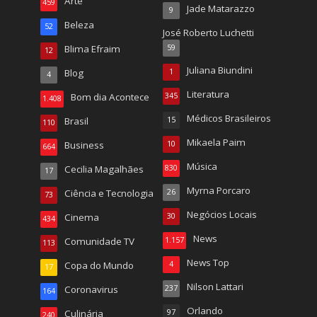
Arte
459
Jade Matarazzo
9
Beleza
52
José Roberto Luchetti
Blima Efraim
59
12
Juliana Biundini
Blog
1
4
Literatura
Bom dia Acontece
345
1.408
Médicos Brasileiros
Brasil
15
110
Mikaela Paim
Business
10
664
Música
Cecilia Magalhães
830
17
Myrna Porcaro
Ciência e Tecnologia
26
73
Negócios Locais
Cinema
30
434
News
Comunidade TV
1.157
113
News Top
Copa do Mundo
4
17
Nilson Lattari
Coronavirus
237
164
Orlando
Culinária
97
240