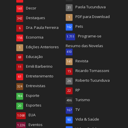
Paola Tucunduva
Decor
31
141
PDF para Download
Destaques
1
342
Pets
Dra. Paula Ferreira
162
6
Programe-se
Economia
1.711
156
Resumo das Novelas
Edições Anteriores
1
410
Educação
68
Revista
141
Emili Barberino
11
Ricardo Tomassoni
15
Entretenimento
61
Roberto Tucunduva
26
Entrevistas
324
RP
22
Esporte
784
Turismo
496
Esportes
20
TV
167
EUA
1.068
Vida & Saúde
90
Eventos
1.226