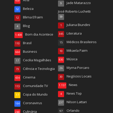
459
Jade Matarazzo
9
Beleza
52
José Roberto Luchetti
Blima Efraim
59
12
Juliana Biundini
Blog
1
4
Literatura
Bom dia Acontece
345
1.408
Médicos Brasileiros
Brasil
15
110
Mikaela Paim
Business
10
664
Música
Cecilia Magalhães
830
17
Myrna Porcaro
Ciência e Tecnologia
26
73
Negócios Locais
Cinema
30
434
News
Comunidade TV
1.157
113
News Top
Copa do Mundo
4
17
Nilson Lattari
Coronavirus
237
164
Orlando
Culinária
97
240