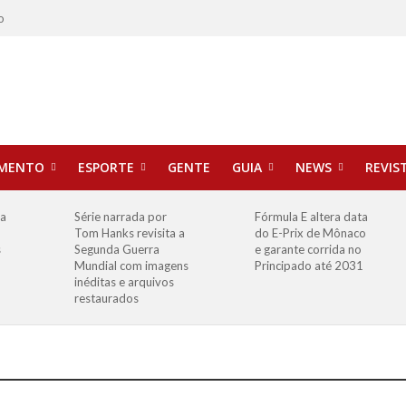
o
IMENTO
ESPORTE
GENTE
GUIA
NEWS
REVIS
ha
Série narrada por
Fórmula E altera data
Tom Hanks revisita a
do E-Prix de Mônaco
s
Segunda Guerra
e garante corrida no
Mundial com imagens
Principado até 2031
inéditas e arquivos
restaurados