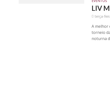
EVENTOS
LIV M
terça-fei
A melhor 
torneio d
noturna d