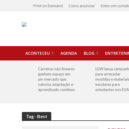
Print on Demand
Como anunciar
Entre em contat
ACONTECEU
AGENDA
BLOG
ENTRETEN
Carreiras não lineares
LGW lança campan
ganham espaço em
para arrecadar
um mercado que
mochilas e materiai
valoriza adaptação e
escolares para
aprendizado contínuo
estudantes nos EUA
Tag - Best