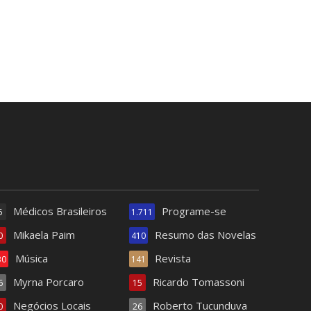
Médicos Brasileiros
Programe-se
5
1.711
Mikaela Paim
Resumo das Novelas
0
410
Música
Revista
30
141
Myrna Porcaro
Ricardo Tomassoni
6
15
Negócios Locais
Roberto Tucunduva
0
26