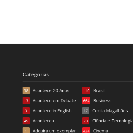
Categorias
Acontece 20 Anos
Brasil
38
110
Acontece em Debate
Business
13
664
Acontece in English
Cecilia Magalhães
3
17
Aconteceu
Ciência e Tecnologi
49
73
Adquira um exemplar
Cinema
1
434