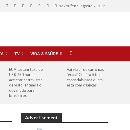
sexta-feira, agosto 7, 2026
TA
TV
VIDA & SAÚDE
EUA testam taxa de
Vai viajar de carro nas
US$ 750 para
férias? Confira 5 itens
acelerar entrevistas
essenciais para quem
de visto; entenda o
está com crianças
que muda para
brasileiros
Advertisement