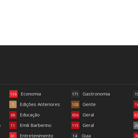
Economia
Gastronomia
156
171
1
Edições Anteriores
Gente
1
103
1
Educação
Geral
68
656
8
a
Emili Barberino
Geral
11
115
2
Entretenimento
Guia
61
14
3