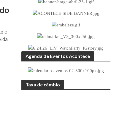
ndo
te o
vida
Agenda de Eventos Acontece
Taxa de câmbio