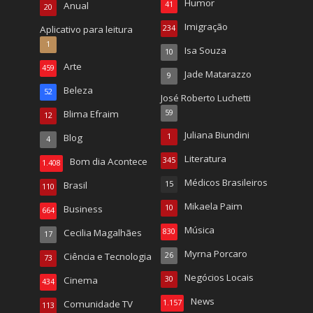
Humor
Anual
41
20
Imigração
Aplicativo para leitura
234
1
Isa Souza
10
Arte
459
Jade Matarazzo
9
Beleza
52
José Roberto Luchetti
Blima Efraim
59
12
Juliana Biundini
Blog
1
4
Literatura
Bom dia Acontece
345
1.408
Médicos Brasileiros
Brasil
15
110
Mikaela Paim
Business
10
664
Música
Cecilia Magalhães
830
17
Myrna Porcaro
Ciência e Tecnologia
26
73
Negócios Locais
Cinema
30
434
News
Comunidade TV
1.157
113