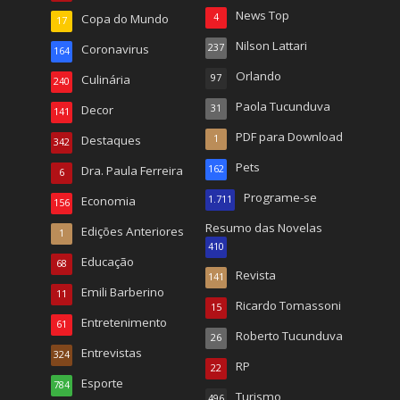
News Top
Copa do Mundo
4
17
Nilson Lattari
Coronavirus
237
164
Orlando
Culinária
97
240
Paola Tucunduva
Decor
31
141
PDF para Download
Destaques
1
342
Pets
Dra. Paula Ferreira
162
6
Programe-se
Economia
1.711
156
Resumo das Novelas
Edições Anteriores
1
410
Educação
68
Revista
141
Emili Barberino
11
Ricardo Tomassoni
15
Entretenimento
61
Roberto Tucunduva
26
Entrevistas
324
RP
22
Esporte
784
Turismo
496